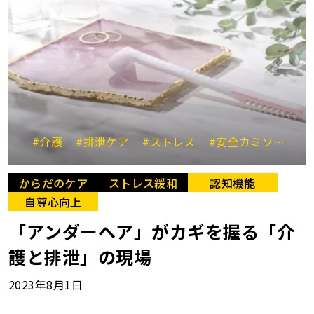
#介護
#排泄ケア
#ストレス
#安全カミソリ
#
からだのケア
ストレス緩和
認知機能
自尊心向上
「アンダーヘア」がカギを握る「介
護と排泄」の現場
2023年8月1日