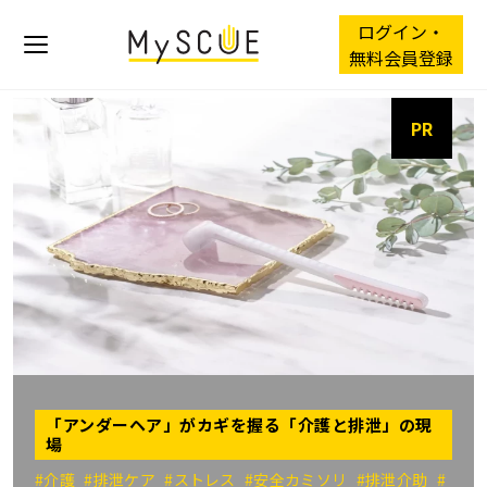
ログイン・
無料会員登録
PR
「アンダーヘア」がカギを握る「介護と排泄」の現
場
#介護
#排泄ケア
#ストレス
#安全カミソリ
#排泄介助
#