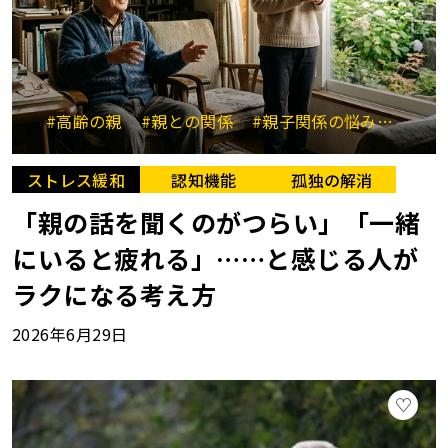
#高齢の親
#親との関係
#親子関係の悩み
#コミ
ストレス緩和
認知機能
孤独の解消
「親の話を聞くのがつらい」「一緒
にいると疲れる」……と感じる人が
ラクになる考え方
2026年6月29日