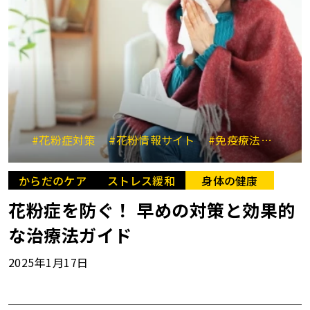
#花粉症対策
#花粉情報サイト
#免疫療法
#鼻う
からだのケア
ストレス緩和
身体の健康
花粉症を防ぐ！ 早めの対策と効果的
な治療法ガイド
2025年1月17日