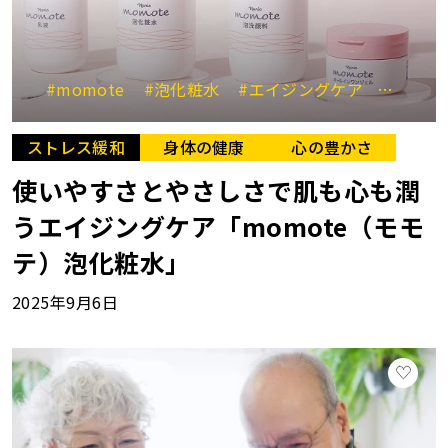
#momote
#泡化粧水
#エイジングケア
#保湿
ストレス緩和
身体の健康
心の豊かさ
使いやすさとやさしさで肌も心も潤
うエイジングケア「momote（モモ
テ）泡化粧水」
2025年9月6日