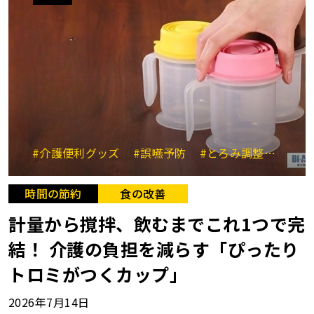
#介護便利グッズ
#誤嚥予防
#とろみ調整
#時短
時間の節約
食の改善
計量から撹拌、飲むまでこれ1つで完
結！ 介護の負担を減らす「ぴったり
トロミがつくカップ」
2026年7月14日