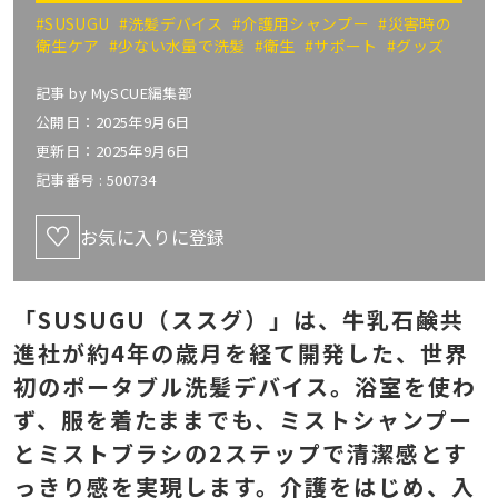
#SUSUGU
#洗髪デバイス
#介護用シャンプー
#災害時の
衛生ケア
#少ない水量で洗髪
#衛生
#サポート
#グッズ
記事 by
MySCUE編集部
公開日：2025年9月6日
更新日：2025年9月6日
記事番号 :
500734
お気に入りに登録
「SUSUGU（ススグ）」は、牛乳石鹸共
進社が約4年の歳月を経て開発した、世界
初のポータブル洗髪デバイス。浴室を使わ
ず、服を着たままでも、ミストシャンプー
とミストブラシの2ステップで清潔感とす
っきり感を実現します。介護をはじめ、入