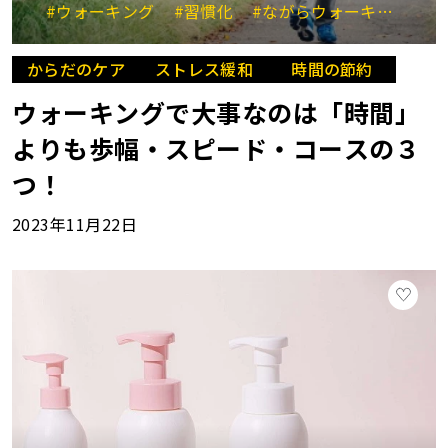
#ウォーキング
#習慣化
#ながらウォーキング
#
からだのケア
ストレス緩和
時間の節約
ウォーキングで大事なのは「時間」
よりも歩幅・スピード・コースの３
つ！
2023年11月22日