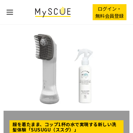
ログイン・
無料会員登録
服を着たまま、コップ1杯の水で実現する新しい洗
髪体験「SUSUGU（ススグ）」