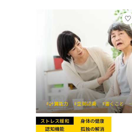
#計算能力
#空間認識
#書くこと
ストレス緩和
身体の健康
認知機能
孤独の解消