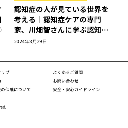
ケ
認知症の人が見ている世界を
川
考える｜認知症ケアの専門
③
家、川畑智さんに学ぶ認知症
ケア①
2024年8月29日
マップ
よくあるご質問
約
お問い合わせ
報の保護について
安全・安心ガイドライン
ved.