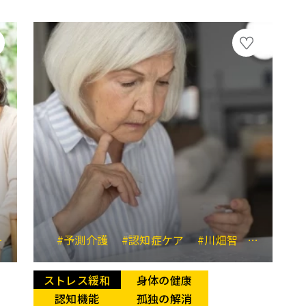
#サポートする心構え
#予測介護
#予測介護
#認知症ケア
#川畑智
#アルツハ
ストレス緩和
身体の健康
認知機能
孤独の解消