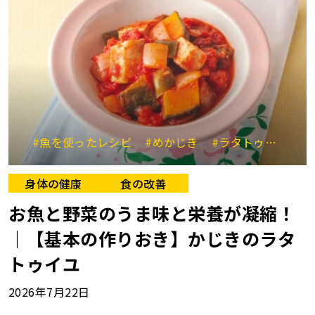
#魚を使ったレシピ
#めかじき
#ラタトゥイユ
#
身体の健康
食の改善
お魚と野菜のうま味と栄養が凝縮！
｜【基本の作りおき】かじきのラタ
トゥイユ
2026年7月22日