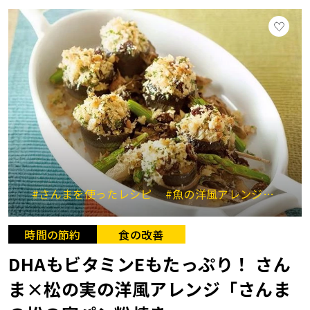
#さんまを使ったレシピ
#魚の洋風アレンジ
#抗
時間の節約
食の改善
DHAもビタミンEもたっぷり！ さん
ま×松の実の洋風アレンジ「さんま