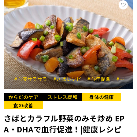
#血液サラサラ
#さばレシピ
#血行促進
#みそ炒め
からだのケア
ストレス緩和
身体の健康
食の改善
さばとカラフル野菜のみそ炒め EP
A・DHAで血行促進！|健康レシピ