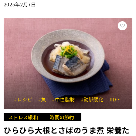
2025年2月7日
#レシピ
#魚
#中性脂肪
#動脈硬化
#DHA
#
ストレス緩和
時間の節約
ひらひら大根とさばのうま煮 栄養た