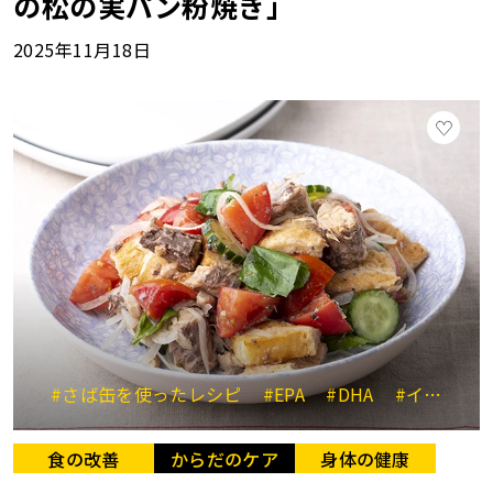
の松の実パン粉焼き」
2025年11月18日
#さば缶を使ったレシピ
#EPA
#DHA
#イタリア料理
食の改善
からだのケア
身体の健康