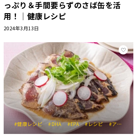
っぷり＆手間要らずのさば缶を活
用！｜健康レシピ
2024年3月13日
#健康レシピ
#DHA
#EPA
#レシピ
#アンチエイジング