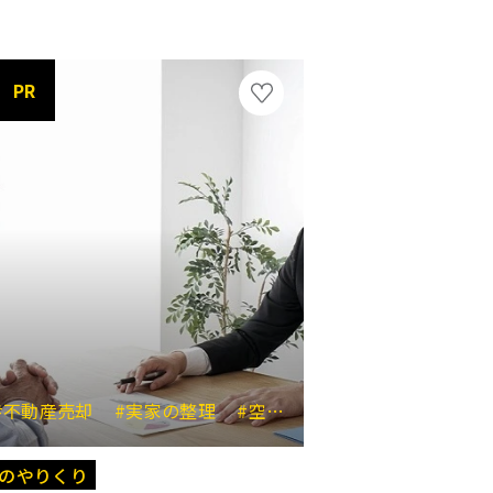
PR
#不動産売却
#時短家事
#実家の整理
#空き家対策
#大田区川崎市
のやりくり