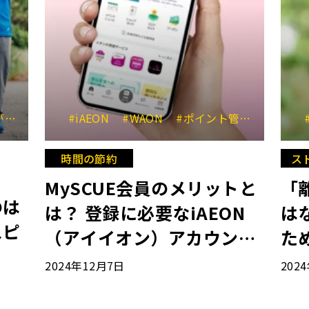
ング
#iAEON
#ウォーキングアプリ
#WAON
#ポイント管理
#ウォーキングイ
#トー
時間の節約
ス
MySCUE会員のメリットと
「
のは
は？ 登録に必要なiAEON
は
スピ
（アイイオン）アカウント
た
とは？
2024年12月7日
202