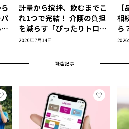
から
計量から撹拌、飲むまでこ
【
ーパ
れ1つで完結！ 介護の負担
相
い
を減らす「ぴったりトロミ
ら
がつくカップ」
り
2026年7月14日
202
関連記事