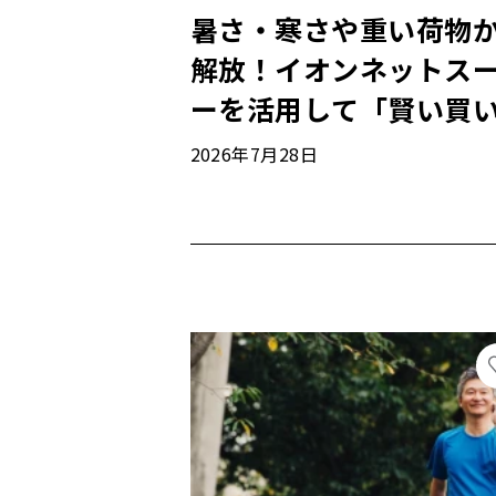
暑さ・寒さや重い荷物
解放！イオンネットス
ーを活用して「賢い買
物」を習慣に
2026年7月28日