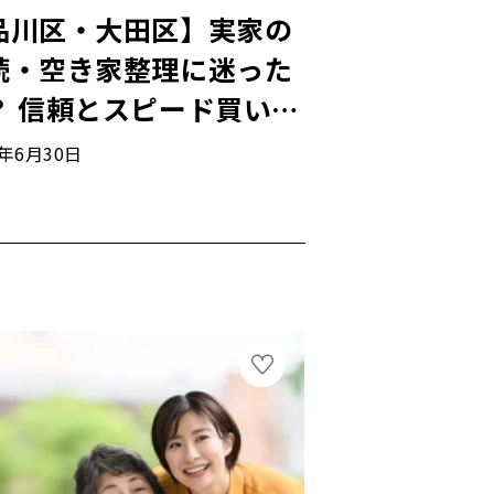
品川区・大田区】実家の
続・空き家整理に迷った
？ 信頼とスピード買い取
の東邦ハウジングへ
6年6月30日