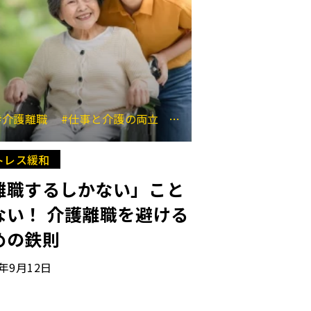
ベント
タルアプリ
#介護離職
#MySCUE会員
#仕事と介護の両立
#環境整備
トレス緩和
離職するしかない」こと
ない！ 介護離職を避ける
めの鉄則
4年9月12日