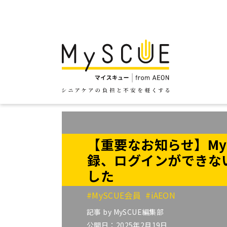
【重要なお知らせ】My
録、ログインができな
した
#MySCUE会員
#iAEON
記事 by
MySCUE編集部
公開日：2025年2月19日