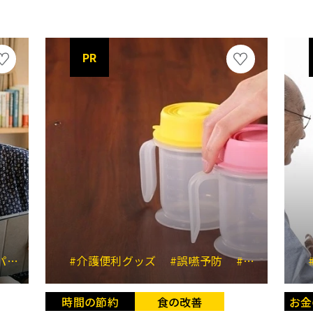
PR
ー
#親のサポート
#介護便利グッズ
#代理注文
#誤嚥予防
#見守り
#とろみ調整
#負担軽減
時間の節約
食の改善
お金