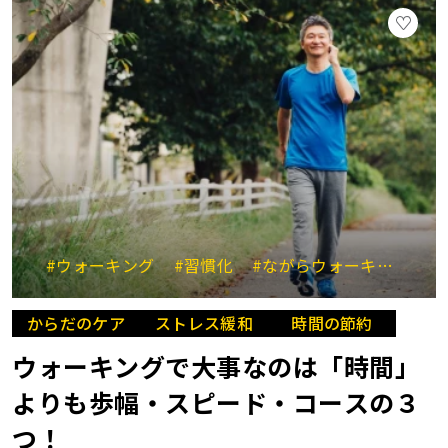
#ウォーキング
#習慣化
#ながらウォーキング
#
からだのケア
ストレス緩和
時間の節約
ウォーキングで大事なのは「時間」
よりも歩幅・スピード・コースの３
つ！