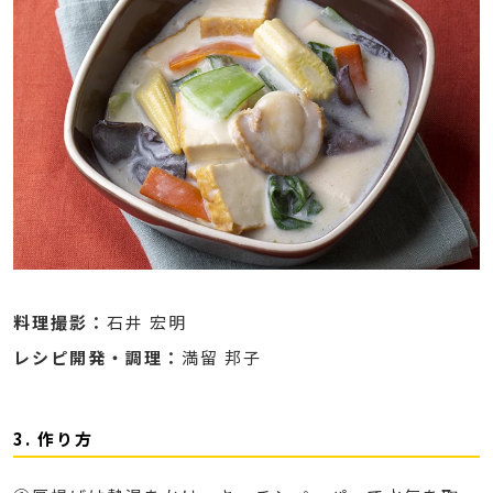
料理撮影：
石井 宏明
レシピ開発・調理：
満留 邦子
3. 作り方