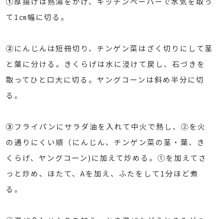
①
厚揚げは熱湯をかけ、キッチンペーパーで水気を取っ
て1㎝幅に切る。
②
にんじんは短冊切り、チンゲン菜はざく切りにして茎
と葉に分ける。きくらげは水に浸けて戻し、石づきを
取ってひと口大に切る。ヤングコーンは斜め半分に切
る。
③
フライパンにサラダ油を入れて中火で熱し、②を火
の通りにくい順（にんじん、チンゲン菜の茎・葉、き
くらげ、ヤングコーン)に加えて炒める。①を加えてさ
っと炒め、ほたて、Aを加え、ふたをして1分ほど煮
る。