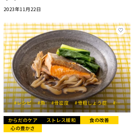
2023年11月22日
#レシピ
#魚
#骨密度
#骨粗しょう症
#カルシウム
からだのケア
ストレス緩和
食の改善
心の豊かさ