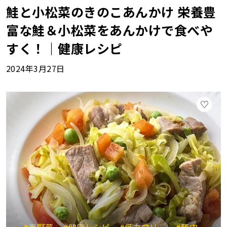
鮭と小松菜のきのこあんかけ 栄養豊
富な鮭＆小松菜をあんかけで食べや
すく！｜健康レシピ
2024年3月27日
#春野菜
#健康レシピ
#低カロリー
#豚肉
#シ