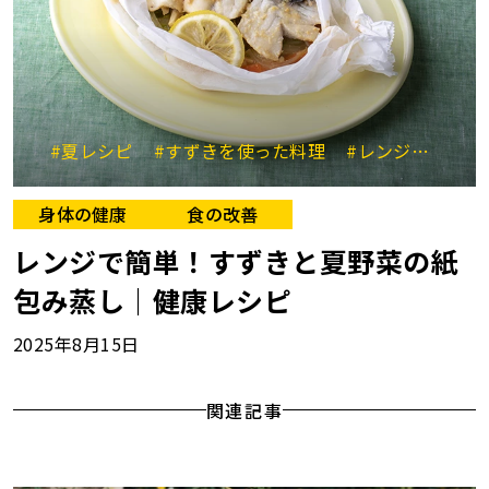
#夏レシピ
#すずきを使った料理
#レンジ調理
#
身体の健康
食の改善
レンジで簡単！すずきと夏野菜の紙
包み蒸し｜健康レシピ
2025年8月15日
関連記事