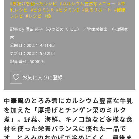
#厚揚げを使ったレシピ
#カルシウム豊富なメニュー
#牛
乳レシピ
#ビタミンK
#ビタミンD
#食のサポート
#健康
レシピ
#レシピ
#魚
記事 by
満留 邦子（みつどめ くにこ） ／管理栄養士 料理研究
家
公開日：2025年4月14日
更新日：2025年5月21日
記事番号 :
500619
お気に入りに登録
中華風のとろみ煮にカルシウム豊富な牛乳
を加えた「厚揚げとチンゲン菜のミルク
煮」。野菜、海鮮、キノコ類など多様な食
材を使った栄養バランスに優れた一品で
す。とろみのおかげで冷めにくく、最後ま