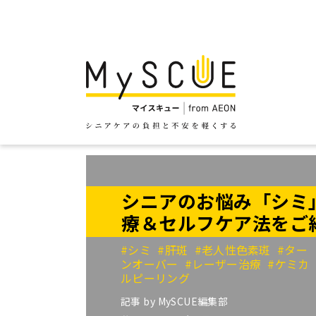
シニアのお悩み「シミ
療＆セルフケア法をご
#シミ
#肝斑
#老人性色素斑
#ター
ンオーバー
#レーザー治療
#ケミカ
ルピーリング
記事 by
MySCUE編集部