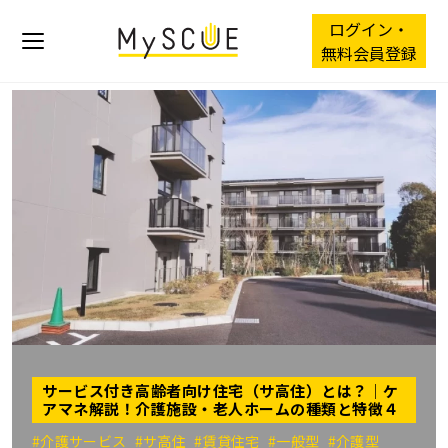
ログイン・
無料会員登録
サービス付き高齢者向け住宅（サ高住）とは？｜ケ
アマネ解説！介護施設・老人ホームの種類と特徴４
#介護サービス
#サ高住
#賃貸住宅
#一般型
#介護型