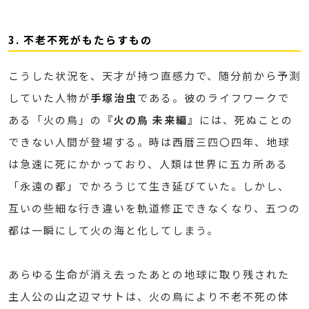
3. 不老不死がもたらすもの
こうした状況を、天才が持つ直感力で、随分前から予測
していた人物が
手塚治虫
である。彼のライフワークで
ある「火の鳥」の
『火の鳥 未来編』
には、死ぬことの
できない人間が登場する。時は西暦三四〇四年、地球
は急速に死にかかっており、人類は世界に五カ所ある
「永遠の都」でかろうじて生き延びていた。しかし、
互いの些細な行き違いを軌道修正できなくなり、五つの
都は一瞬にして火の海と化してしまう。
あらゆる生命が消え去ったあとの地球に取り残された
主人公の山之辺マサトは、火の鳥により不老不死の体