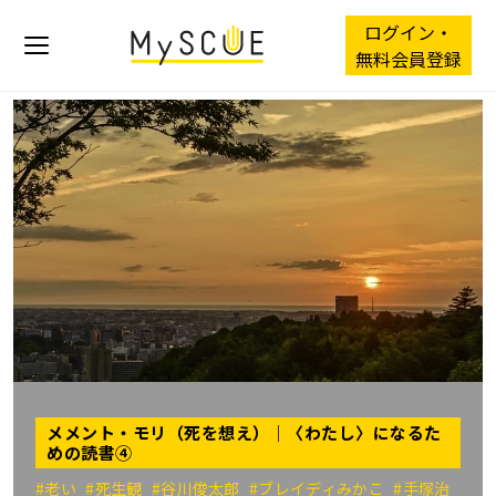
ログイン・
無料会員登録
メメント・モリ（死を想え）｜〈わたし〉になるた
めの読書④
#老い
#死生観
#谷川俊太郎
#ブレイディみかこ
#手塚治