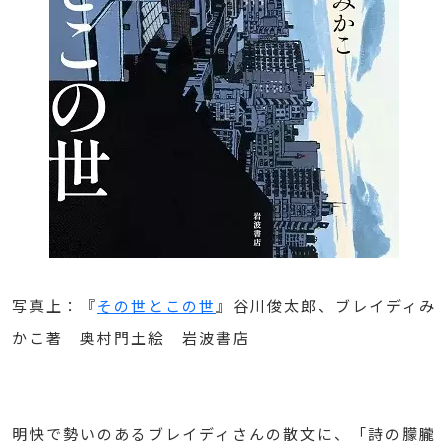
写真上：『
その世とこの世
』谷川俊太郎、ブレイディみ
かこ著 奥村門土絵 岩波書店
明快で勢いのあるブレイディさんの散文に、「詩の朦朧