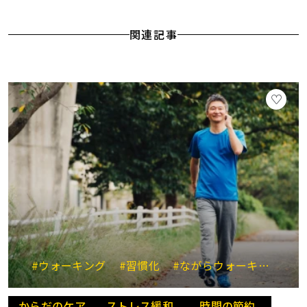
関連記事
#ウォーキング
#習慣化
#ながらウォーキング
#
からだのケア
ストレス緩和
時間の節約