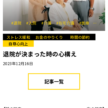
#退院
#入院
#介護
#在宅介護
#医療
#ソー
ストレス緩和
お金のやりくり
時間の節約
自尊心向上
退院が決まった時の心構え
2023年12月16日
記事一覧