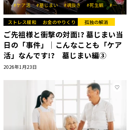
#ケア活
#墓じまい
#魂抜き
#死生観
#終活
ストレス緩和
お金のやりくり
孤独の解消
ご先祖様と衝撃の対面!? 墓じまい当
日の「事件」｜こんなことも「ケア
活」なんです!? 墓じまい編③
2026年1月23日