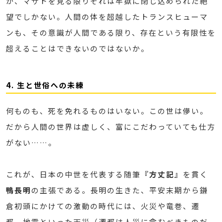
が、マサトを見る限りそれは牢獄に閉じ込められた絶
望でしかない。人間の体を超越したトランスヒューマ
ンも、その意識が人間である限り、存在という有限性を
超えることはできないのではないか。
4. 生と世俗への未練
何ものも、死を免れるものはいない。この世は儚い。
だから人間の世界は虚しく、富にこだわっていても仕方
がない……。
これが、日本の中世を代表する随筆
『方丈記』
を貫く
鴨長明
の主張である。長明の生きた、平安末期から鎌
倉初頭にかけての激動の時代には、火災や竜巻、遷
都、地震といった天災（遷都は人災に含むべきものだ