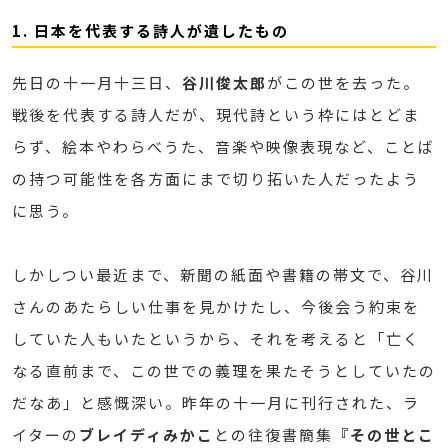
1. 日本を代表する詩人が遺したもの
先日の十一月十三日、
谷川俊太郎
がこの世を去った。
戦後を代表する詩人だが、現代詩という枠にはとどま
らず、絵本やわらべうた、音楽や映像表現など、ことば
の持つ可能性を各方面にまで切り拓いた人だったよう
に思う。
しかしつい最近まで、新聞の紙面や書籍の帯文で、谷川
さんのあたらしい仕事を見かけたし、今後会う約束を
していた人もいたというから、それを考えると「亡く
なる直前まで、この世での義理を果たそうとしていたの
だなあ」と感慨深い。昨年の十一月に刊行された、ラ
イターの
ブレイディみかこ
との往復書簡集
『その世とこ