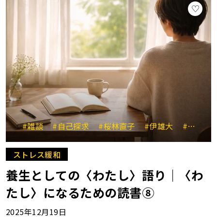
#雑談
#自己探求
#桜林直子
#伊雄大
#キムハナ
ストレス緩和
養生としての〈わたし〉語り｜〈わ
たし〉になるための読書⑧
2025年12月19日