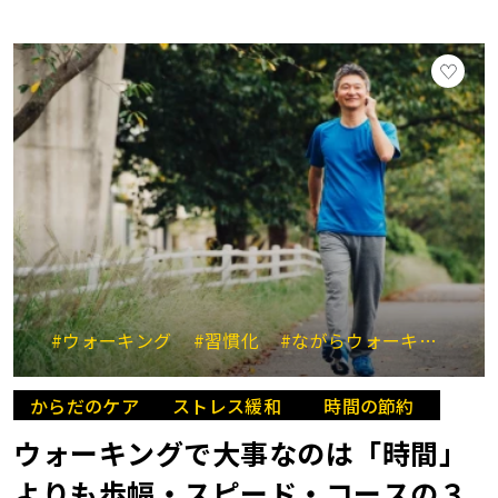
#ウォーキング
#習慣化
#ながらウォーキング
#
からだのケア
ストレス緩和
時間の節約
ウォーキングで大事なのは「時間」
よりも歩幅・スピード・コースの３