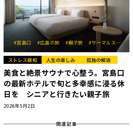
#宮島口
#広島の旅
#親子旅
#サーマルスプリング
ストレス緩和
人生の楽しみ
孤独の解消
美食と絶景サウナで心整う。宮島口
の最新ホテルで旬と多幸感に浸る休
日を シニアと行きたい親子旅
2026年5月2日
関連記事