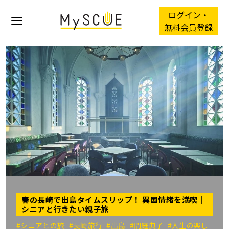
ログイン・
無料会員登録
春の長崎で出島タイムスリップ！ 異国情緒を満喫｜
シニアと行きたい親子旅
#シニアとの旅
#長崎旅行
#出島
#間庭典子
#人生の楽し