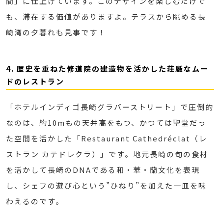
間」に仕上げています。このデザインを楽しむだけで
も、滞在する価値がありますよ。テラスから眺める長
崎湾の夕暮れも見事です！
4. 歴史を重ねた修道院の建造物を活かした荘厳なムー
ドのレストラン
「ホテルインディゴ長崎グラバーストリート」で圧倒的
なのは、約10mもの天井高をもつ、かつては聖堂だっ
た空間を活かした「Restaurant Cathedréclat（レ
ストラン カテドレクラ）」です。地元長崎の旬の食材
を活かして長崎のDNAである和・華・蘭文化を表現
し、シェフの遊び心という”ひねり”を加えた一皿を味
わえるのです。