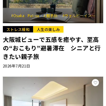
#Osaka Patina
#親子旅
#ウェルビーイング
#
ストレス緩和
人生の楽しみ
大阪城ビューで五感を癒やす、至高
の“おこもり”避暑滞在 シニアと行
きたい親子旅
2026年7月21日