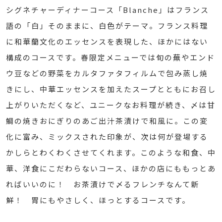
シグネチャーディナーコース「Blanche」はフランス
語の「白」そのままに、白色がテーマ。フランス料理
に和華蘭文化のエッセンスを表現した、ほかにはない
構成のコースです。春限定メニューでは旬の蕪やエンド
ウ豆などの野菜をカルタファタフィルムで包み蒸し焼
きにし、中華エッセンスを加えたスープとともにお召し
上がりいただくなど、ユニークなお料理が続き、〆は甘
鯛の焼きおにぎりのあご出汁茶漬けで和風に。この変
化に富み、ミックスされた印象が、次は何が登場する
かしらとわくわくさせてくれます。このような和食、中
華、洋食にこだわらないコース、ほかの店にももっとあ
ればいいのに！ お茶漬けで〆るフレンチなんて新
鮮！ 胃にもやさしく、ほっとするコースです。