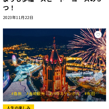
つ！
2023年11月22日
#春旅
#長崎観光
#ハウステンボス
#有田焼
#
人生の楽しみ