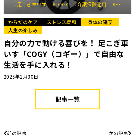
#足こぎ車いす
#COGY
#介護保険適用
#QOLの向上
からだのケア
ストレス緩和
身体の健康
人生の楽しみ
自分の力で動ける喜びを！ 足こぎ車
いす「COGY（コギー）」で自由な
生活を手に入れる！
2025年1月30日
記事一覧
前の記事
次の記事