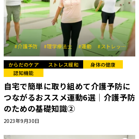
#介護予防
#理学療法士
#運動
#ストレッチ
#
からだのケア
ストレス緩和
身体の健康
認知機能
自宅で簡単に取り組めて介護予防に
つながるおススメ運動6選｜介護予防
のための基礎知識②
2023年9月30日