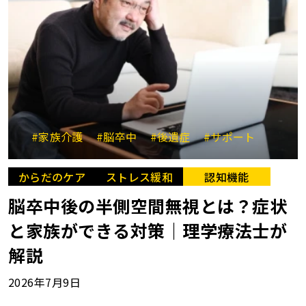
#家族介護
#脳卒中
#後遺症
#サポート
からだのケア
ストレス緩和
認知機能
脳卒中後の半側空間無視とは？症状
と家族ができる対策｜理学療法士が
解説
2026年7月9日