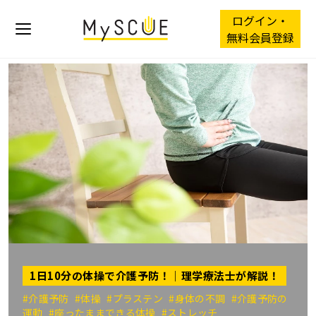
ログイン・
無料会員登録
1日10分の体操で介護予防！｜理学療法士が解説！
#介護予防
#体操
#プラステン
#身体の不調
#介護予防の
運動
#座ったままできる体操
#ストレッチ