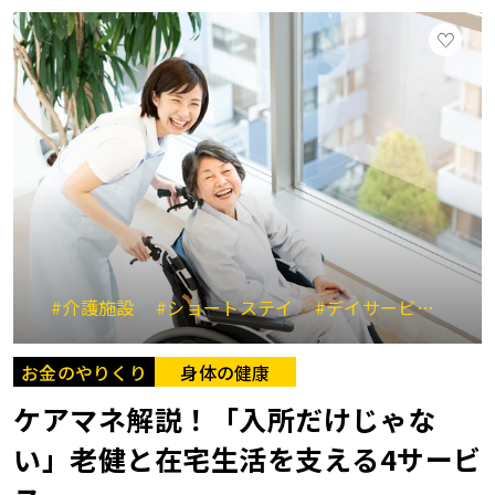
#介護施設
#ショートステイ
#デイサービス
#
お金のやりくり
身体の健康
ケアマネ解説！「入所だけじゃな
い」老健と在宅生活を支える4サービ