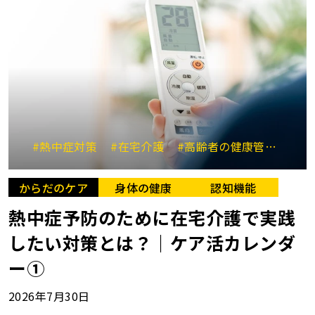
#熱中症対策
#在宅介護
#高齢者の健康管理
#脱
からだのケア
身体の健康
認知機能
熱中症予防のために在宅介護で実践
したい対策とは？｜ケア活カレンダ
ー①
2026年7月30日