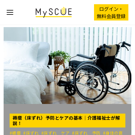
ログイン・
無料会員登録
褥瘡（床ずれ）予防とケアの基本｜介護福祉士が解
説！
#褥瘡
#床ずれ
#床ずれ ケア
#床ずれ 予防
#身体の衰