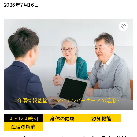
2026年7月16日
#介護情報基盤
#マイナンバーカードの活用
#要
ストレス緩和
身体の健康
認知機能
孤独の解消