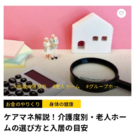
#施設の選び方
#老人ホーム
#グループホーム
#
お金のやりくり
身体の健康
ケアマネ解説！介護度別・老人ホー
ムの選び方と入居の目安