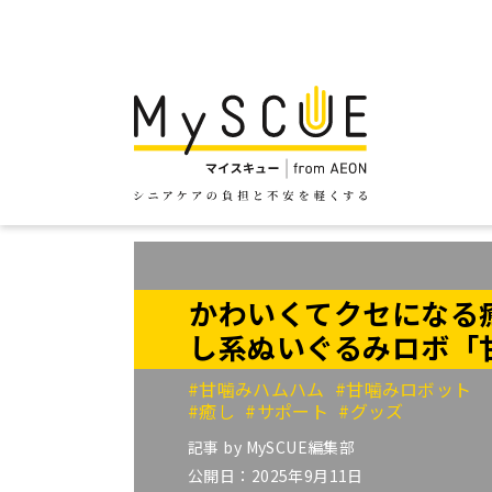
かわいくてクセになる
し系ぬいぐるみロボ「
#甘噛みハムハム
#甘噛みロボット
#癒し
#サポート
#グッズ
記事 by
MySCUE編集部
公開日：2025年9月11日