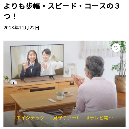
よりも歩幅・スピード・コースの３
つ！
2023年11月22日
#エイジテック
#見守りツール
#テレビ電話
#高