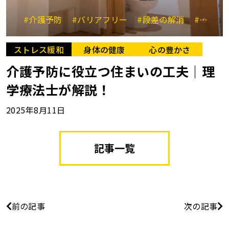
#介護予防
#バリアフリー
#段差の解消
#手すりの設置
ストレス緩和
身体の健康
心の豊かさ
介護予防に役立つ住まいの工夫｜理
学療法士が解説！
2025年8月11日
記事一覧
前の記事
次の記事