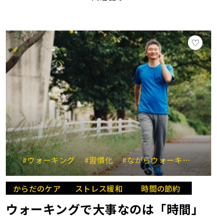
#ウォーキング
#習慣化
#ながらウォーキング
#
からだのケア
ストレス緩和
時間の節約
ウォーキングで大事なのは「時間」