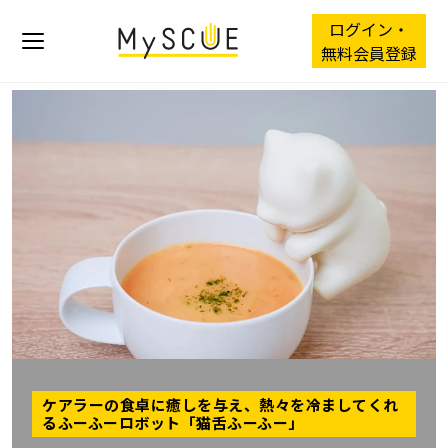
ログイン・
無料会員登録
ケアラーの食卓に癒しを与え、熱々を冷ましてくれ
るふーふーロボット「猫舌ふーふー」