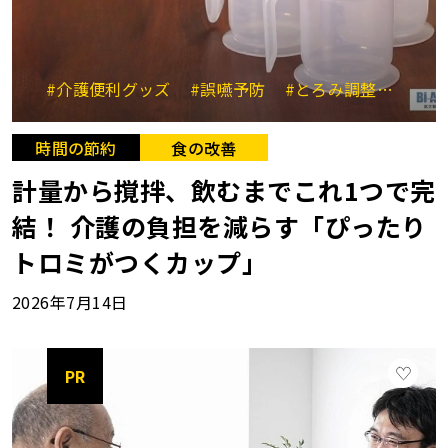
#介護便利グッズ
#誤嚥予防
#とろみ調整
#時短
時間の節約
食の改善
計量から撹拌、飲むまでこれ1つで完
結！ 介護の負担を減らす「ぴったり
トロミがつくカップ」
2026年7月14日
PR