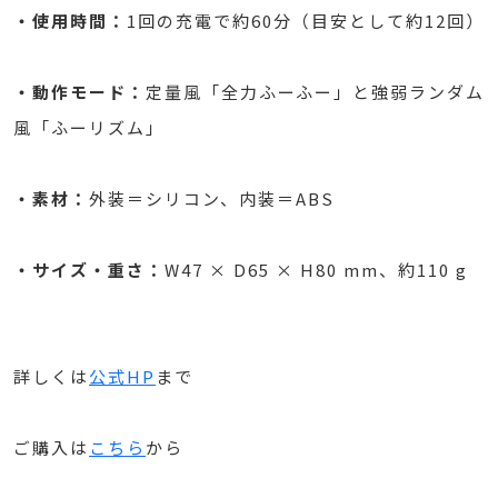
・使用時間：
1回の充電で約60分（目安として約12回）
・動作モード：
定量風「全力ふーふー」と強弱ランダム
風「ふーリズム」
・素材：
外装＝シリコン、内装＝ABS
・サイズ・重さ：
W47 × D65 × H80 mm、約110 g
詳しくは
公式HP
まで
ご購入は
こちら
から