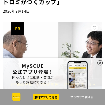
トロミがつくカップ」
2026年7月14日
PR
MySCUE
公式アプリ登場！
困ったときに相談・質問が
もっと気軽にできる！
#不動産売却
#実家の整理
#空き家対策
#大田区川崎市
ブラウザで続ける
無料アプリで見る
お金のやりくり