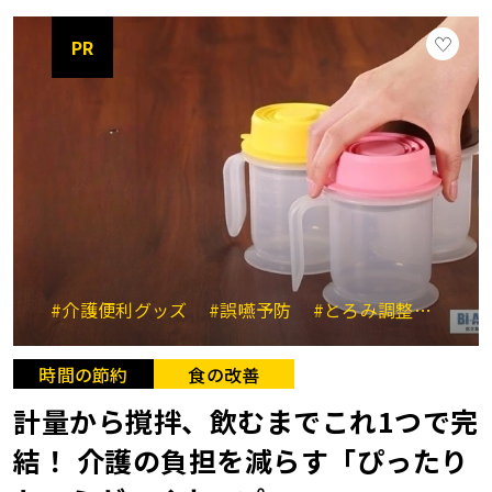
PR
#介護便利グッズ
#誤嚥予防
#とろみ調整
#時短
時間の節約
食の改善
計量から撹拌、飲むまでこれ1つで完
結！ 介護の負担を減らす「ぴったり