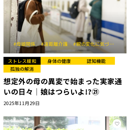
#母娘関係
#遠距離介護
#親の変化に気づく
#
ストレス緩和
身体の健康
認知機能
孤独の解消
想定外の母の異変で始まった実家通
いの日々｜娘はつらいよ!?㉑
2025年11月29日