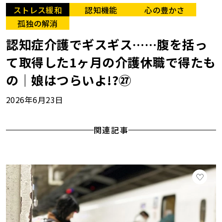
ストレス緩和
認知機能
心の豊かさ
孤独の解消
認知症介護でギスギス……腹を括っ
て取得した1ヶ月の介護休職で得たも
の｜娘はつらいよ!?㉗
2026年6月23日
関連記事