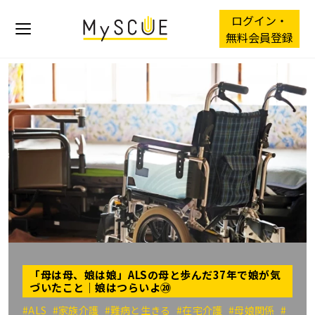
ログイン・
無料会員登録
「母は母、娘は娘」――ALSの母と歩んだ37年で娘が気
づいたこと｜娘はつらいよ⑳
#ALS
#家族介護
#難病と生きる
#在宅介護
#母娘関係
#