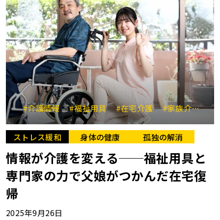
#介護情報
#福祉用具
#在宅介護
#家族介護
#
ストレス緩和
身体の健康
孤独の解消
情報が介護を変える──福祉用具と
専門家の力で父娘がつかんだ在宅復
帰
2025年9月26日