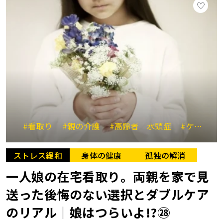
#看取り
#親の介護
#高齢者 水頭症
#ケアマネジャー
ストレス緩和
身体の健康
孤独の解消
一人娘の在宅看取り。両親を家で見
送った後悔のない選択とダブルケア
のリアル｜娘はつらいよ!?㉘