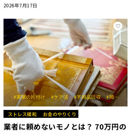
2026年7月17日
#実家の片付け
#ケア活
#不用品回収
#岡崎杏里
ストレス緩和
お金のやりくり
業者に頼めないモノとは？ 70万円の