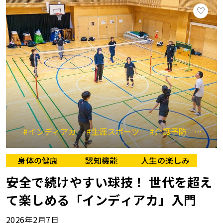
#インディアカ
#生涯スポーツ
#介護予防
#フレ
身体の健康
認知機能
人生の楽しみ
安全で続けやすい球技！ 世代を超え
て楽しめる「インディアカ」入門
2026年2月7日