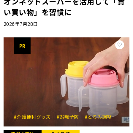
オンネットスーパーを活用して「賢
い買い物」を習慣に
2026年7月28日
PR
#介護便利グッズ
#誤嚥予防
#とろみ調整
#時短