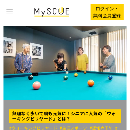
ログイン・
無料会員登録
無理なく歩いて脳も元気に！シニアに人気の「ウォ
ーキングビリヤード」とは？
#ウォーキングビリヤード
#生涯スポーツ
#認知症予防
#