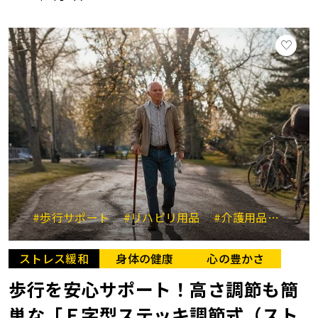
#歩行サポート
#リハビリ用品
#介護用品
#高
ストレス緩和
身体の健康
心の豊かさ
歩行を安心サポート！高さ調節も簡
単な「Ｆ字型ステッキ調節式（スト