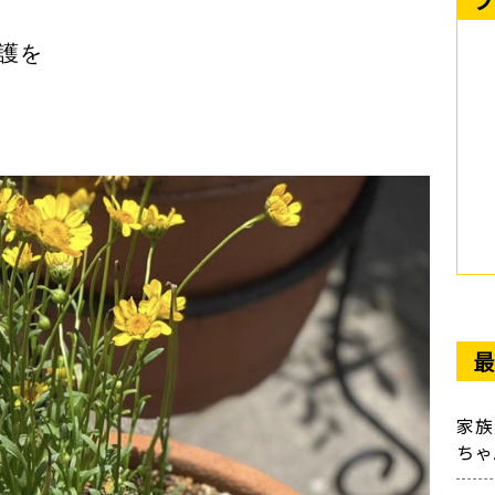
護を
最
家
ちゃ