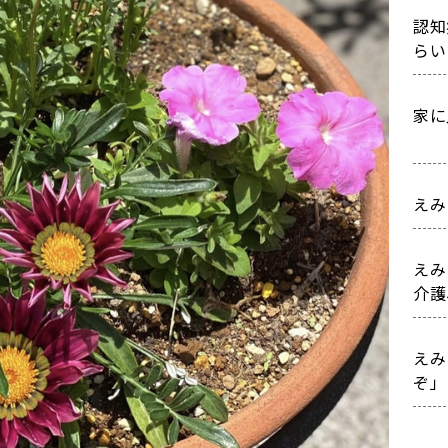
認知
らい
家に
えみ
えみ
えみ
介護
えみ
ぞ」