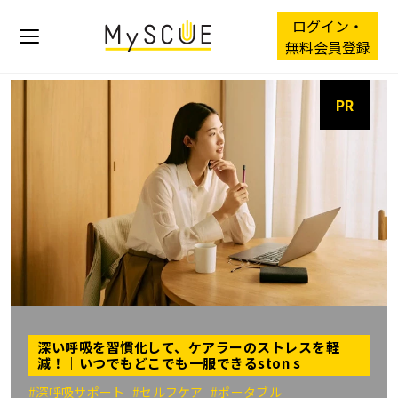
ログイン・
無料会員登録
PR
深い呼吸を習慣化して、ケアラーのストレスを軽
減！｜いつでもどこでも一服できるston s
#深呼吸サポート
#セルフケア
#ポータブル