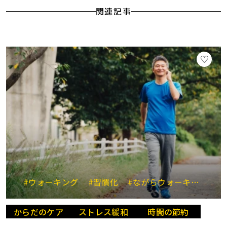
関連記事
#ウォーキング
#習慣化
#ながらウォーキング
#
からだのケア
ストレス緩和
時間の節約