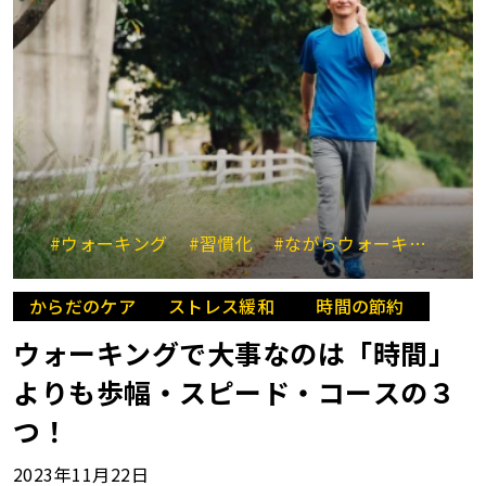
#ウォーキング
#習慣化
#ながらウォーキング
#
からだのケア
ストレス緩和
時間の節約
ウォーキングで大事なのは「時間」
よりも歩幅・スピード・コースの３
つ！
2023年11月22日