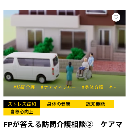
#訪問介護
#ケアマネジャー
#身体介護
#生活援助
ストレス緩和
身体の健康
認知機能
自尊心向上
FPが答える訪問介護相談② ケアマ