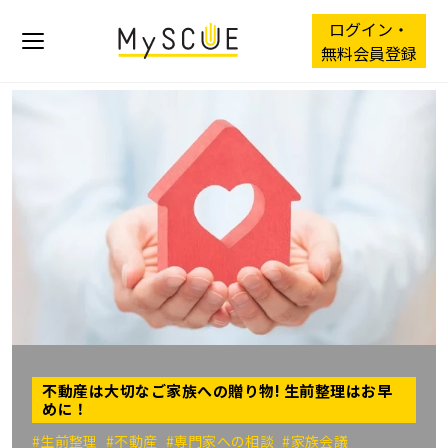
ログイン・
無料会員登録
不動産は大切なご家族への贈り物! 生前整理はお早
めに！
#生前整理
#不動産
#専門家への相談
#家族会議