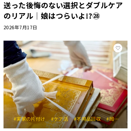
送った後悔のない選択とダブルケア
のリアル｜娘はつらいよ!?㉘
2026年7月17日
#実家の片付け
#ケア活
#不用品回収
#岡崎杏里