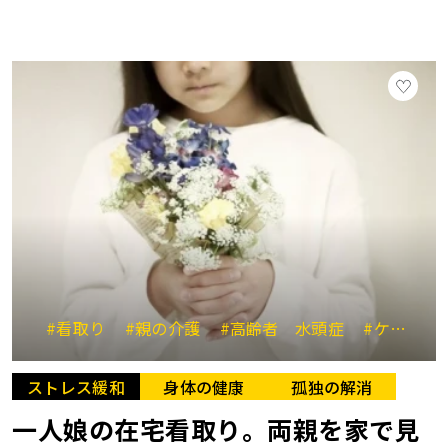
#看取り
#親の介護
#高齢者 水頭症
#ケアマネジャー
ストレス緩和
身体の健康
孤独の解消
一人娘の在宅看取り。両親を家で見