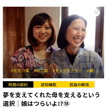
#在宅介護
#母と娘
#ヤングケアラー
#親子関係
時間の節約
認知機能
孤独の解消
夢を支えてくれた母を支えるという
選択｜娘はつらいよ!?⑱