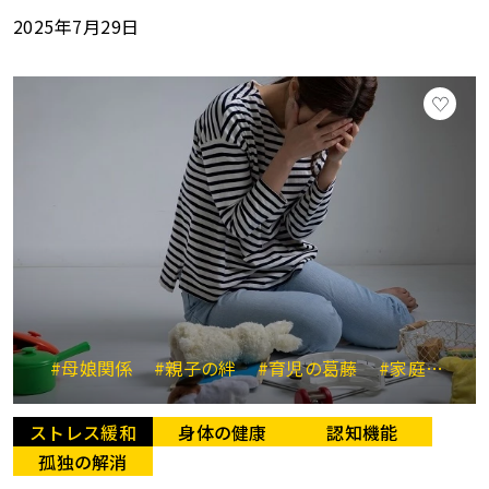
2025年7月29日
#母娘関係
#親子の絆
#育児の葛藤
#家庭の悩み
ストレス緩和
身体の健康
認知機能
孤独の解消