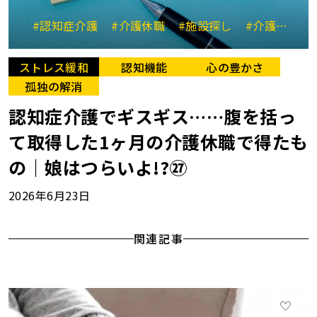
#認知症介護
#介護休職
#施設探し
#介護と仕事の両立
ストレス緩和
認知機能
心の豊かさ
孤独の解消
認知症介護でギスギス……腹を括っ
て取得した1ヶ月の介護休職で得たも
の｜娘はつらいよ!?㉗
2026年6月23日
関連記事