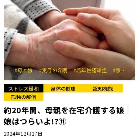
#母と娘
#実母の介護
#若年性認知症
#家族会
ストレス緩和
身体の健康
認知機能
孤独の解消
約20年間、母親を在宅介護する娘｜
娘はつらいよ!?⑪
2024年12月27日