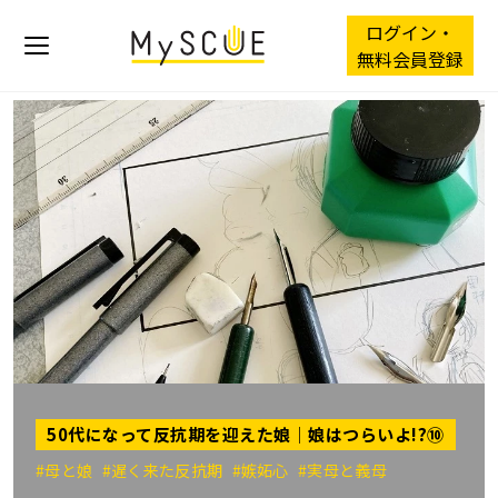
ログイン・
無料会員登録
50代になって反抗期を迎えた娘｜娘はつらいよ!?⑩
#母と娘
#遅く来た反抗期
#嫉妬心
#実母と義母