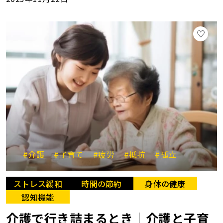
#介護
#子育て
#疲労
#抵抗
#孤立
ストレス緩和
時間の節約
身体の健康
認知機能
介護で行き詰まるとき｜介護と子育