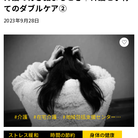
てのダブルケア②
2023年9月28日
#介護
#在宅介護
#地域包括支援センター
#パ
ストレス緩和
時間の節約
身体の健康