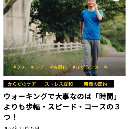
#ウォーキング
#習慣化
#ながらウォーキング
#
からだのケア
ストレス緩和
時間の節約
ウォーキングで大事なのは「時間」
よりも歩幅・スピード・コースの３
つ！
2023年11月22日