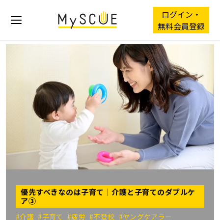
ログイン・
無料会員登録
優先すべきなのは子育て｜介護と子育てのダブルケ
ア③
#介護
#子育て
#疲労
#不登校
#ヤングケアラー