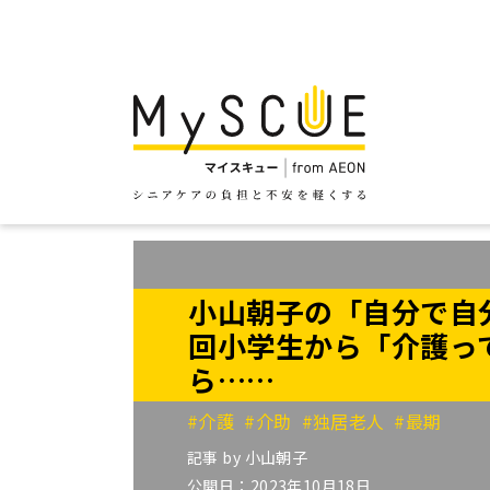
小山朝子の「自分で自
回小学生から「介護っ
ら……
#介護
#介助
#独居老人
#最期
記事 by
小山朝子
公開日：2023年10月18日