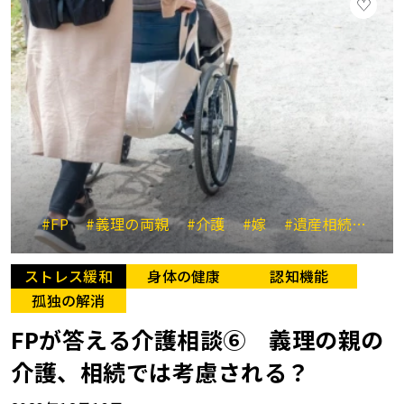
#FP
#義理の両親
#介護
#嫁
#遺産相続
#特
ストレス緩和
身体の健康
認知機能
孤独の解消
FPが答える介護相談⑥ 義理の親の
介護、相続では考慮される？