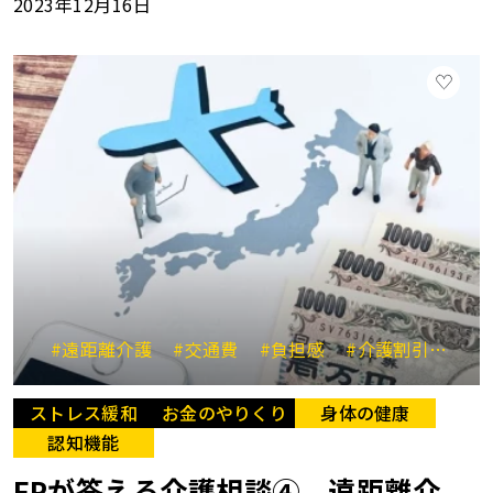
2023年12月16日
#遠距離介護
#交通費
#負担感
#介護割引
#見
ストレス緩和
お金のやりくり
身体の健康
認知機能
FPが答える介護相談④ 遠距離介