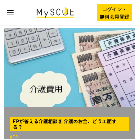
ログイン・
無料会員登録
FPが答える介護相談⑤ 介護のお金、どう工面す
る？
#FP