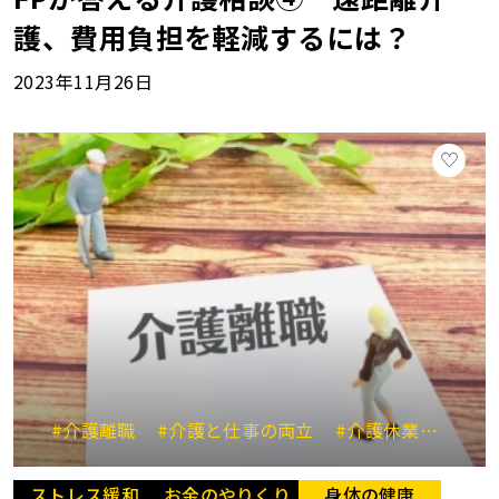
護、費用負担を軽減するには？
2023年11月26日
#介護離職
#介護と仕事の両立
#介護休業
#介
ストレス緩和
お金のやりくり
身体の健康