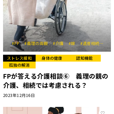
#FP
#義理の両親
#介護
#嫁
#遺産相続
#特
ストレス緩和
身体の健康
認知機能
孤独の解消
FPが答える介護相談⑥ 義理の親の
介護、相続では考慮される？
2023年12月16日