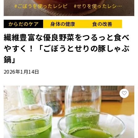
#ごぼうを使ったレシピ
#せりを使ったレシピ
#
からだのケア
身体の健康
食の改善
繊維豊富な優良野菜をつるっと食べ
やすく！「ごぼうとせりの豚しゃぶ
鍋」
2026年1月14日