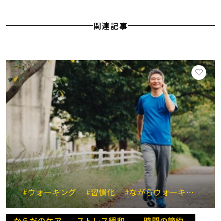
関連記事
#ウォーキング
#習慣化
#ながらウォーキング
#
からだのケア
ストレス緩和
時間の節約