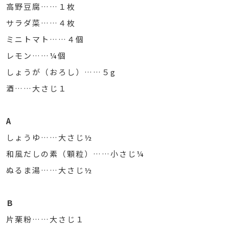
高野豆腐……１枚
サラダ菜……４枚
ミニトマト……４個
レモン……¼個
しょうが（おろし）……５g
酒……大さじ１
A
しょうゆ……大さじ½
和風だしの素（顆粒）……小さじ¼
ぬるま湯……大さじ½
Ｂ
片栗粉……大さじ１