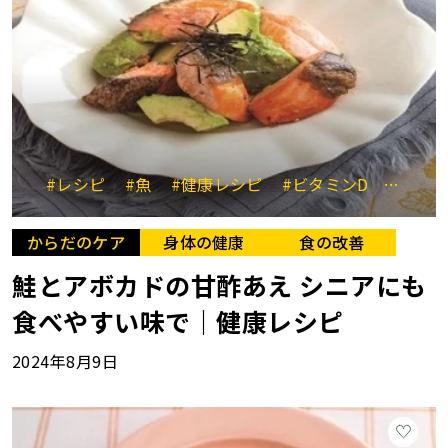
#レシピ
#魚
#健康レシピ
#ビタミンD
#アボ
からだのケア
身体の健康
食の改善
鮭とアボカドの甘酢あえ シニアにも
食べやすい味で｜健康レシピ
2024年8月9日