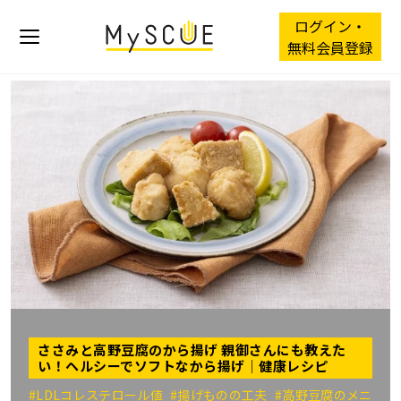
ログイン・
無料会員登録
ささみと高野豆腐のから揚げ 親御さんにも教えた
い！ヘルシーでソフトなから揚げ｜健康レシピ
#LDLコレステロール値
#揚げものの工夫
#高野豆腐のメニ