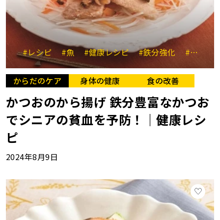
#レシピ
#魚
#健康レシピ
#鉄分強化
#貧血
からだのケア
身体の健康
食の改善
かつおのから揚げ 鉄分豊富なかつお
でシニアの貧血を予防！｜健康レシ
ピ
2024年8月9日