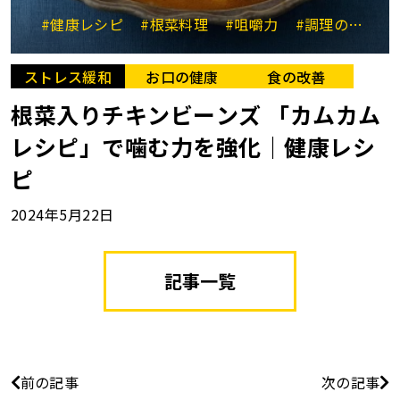
#健康レシピ
#根菜料理
#咀嚼力
#調理の工夫
ストレス緩和
お口の健康
食の改善
根菜入りチキンビーンズ 「カムカム
レシピ」で噛む力を強化｜健康レシ
ピ
2024年5月22日
記事一覧
前の記事
次の記事