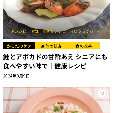
#レシピ
#魚
#健康レシピ
#ビタミンD
#アボ
からだのケア
身体の健康
食の改善
鮭とアボカドの甘酢あえ シニアにも
食べやすい味で｜健康レシピ
2024年8月9日