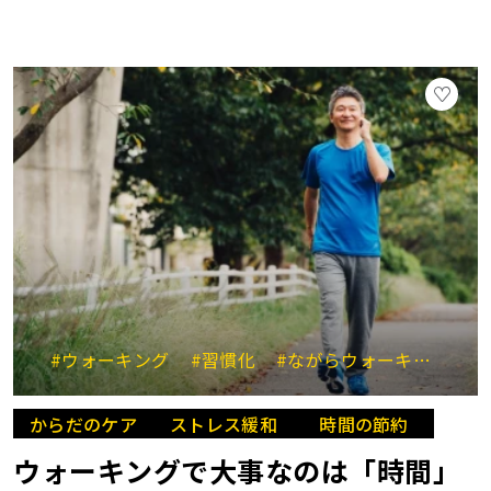
#ウォーキング
#習慣化
#ながらウォーキング
#
からだのケア
ストレス緩和
時間の節約
ウォーキングで大事なのは「時間」