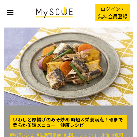
ログイン・
無料会員登録
いわしと厚揚げのみそ炒め 時短＆栄養満点！骨まで
柔らか缶詰メニュー｜健康レシピ
#時短レシピ
#生活習慣病
#LDLコレステロール値
#魚料