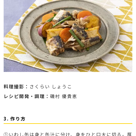
料理撮影：
さくらい しょうこ
レシピ開発・調理：
磯村 優貴恵
3. 作り方
①いわし缶は身と缶汁に分け、身をひと口大に切る。厚