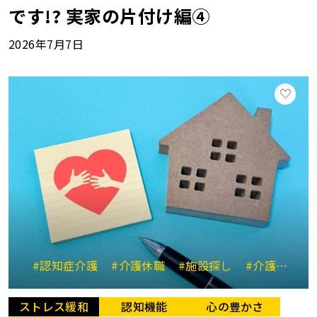
です!? 実家の片付け編④
2026年7月7日
#認知症介護
#介護休職
#施設探し
#介護と仕事の両立
ストレス緩和
認知機能
心の豊かさ