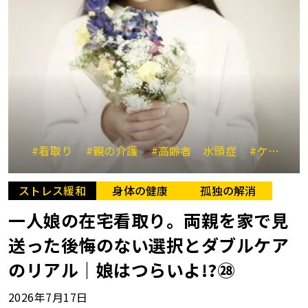
#看取り
#親の介護
#高齢者 水頭症
#ケアマネジャー
ストレス緩和
身体の健康
孤独の解消
一人娘の在宅看取り。両親を家で見
送った後悔のない選択とダブルケア
のリアル｜娘はつらいよ!?㉘
2026年7月17日