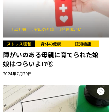
#母と娘
#実母の介護
#発達障がい
ストレス緩和
身体の健康
認知機能
障がいのある母親に育てられた娘｜
娘はつらいよ!?⑥
2024年7月29日