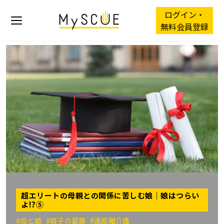
ログイン・
無料会員登録
超エリートの母親との関係に苦しむ娘｜娘はつらい
よ!?⑤
#母と娘
#親子の葛藤
#遠距離介護