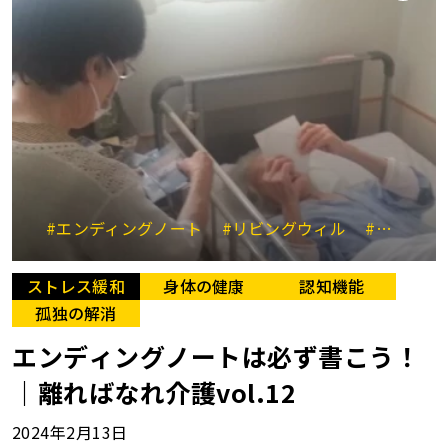
#エンディングノート
#リビングウィル
#代理判断
ストレス緩和
身体の健康
認知機能
孤独の解消
エンディングノートは必ず書こう！
｜離ればなれ介護vol.12
2024年2月13日