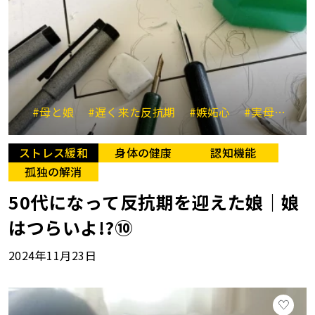
#母と娘
#遅く来た反抗期
#嫉妬心
#実母と義母
ストレス緩和
身体の健康
認知機能
孤独の解消
50代になって反抗期を迎えた娘｜娘
はつらいよ!?⑩
2024年11月23日