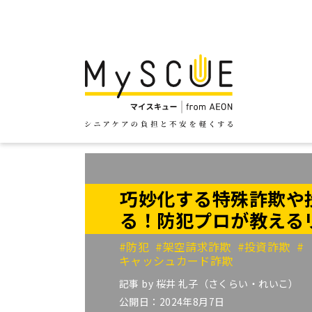
巧妙化する特殊詐欺や
る！防犯プロが教える
#防犯
#架空請求詐欺
#投資詐欺
#
キャッシュカード詐欺
記事 by
桜井 礼子（さくらい・れいこ）
公開日：2024年8月7日