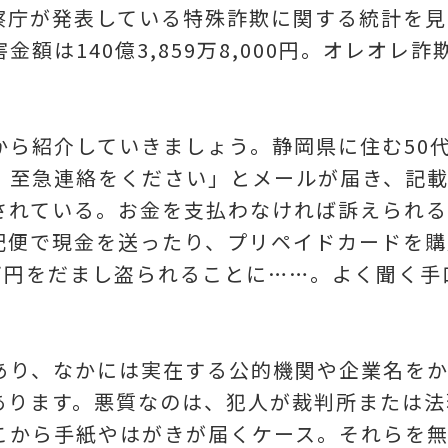
庁が発表している特殊詐欺に関する統計を見ると
額は140億3,859万8,000円。オレオレ
から紹介していきましょう。静岡県に住む50
。至急連絡をください」とメールが届き、記
されている。お金を支払わなければ訴えられ
配便で現金を送ったり、プリペイドカードを購
0万円をだまし盗られることに……。よく聞く
あり、なかには実在する公的機関や企業名をか
あります。悪質なのは、犯人が裁判所または法
こから手紙やはがきが届くケース。それらを無