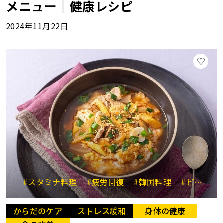
メニュー｜健康レシピ
2024年11月22日
#スタミナ料理
#疲労回復
#韓国料理
#ビタミンB1
からだのケア
ストレス緩和
身体の健康