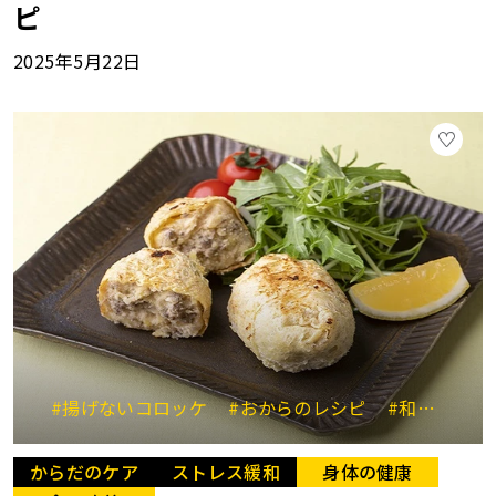
ピ
2025年5月22日
#揚げないコロッケ
#おからのレシピ
#和風のおかず
からだのケア
ストレス緩和
身体の健康