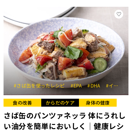
#さば缶を使ったレシピ
#EPA
#DHA
#イタリア料理
食の改善
からだのケア
身体の健康
さば缶のパンツァネッラ 体にうれし
い油分を簡単においしく｜健康レシ