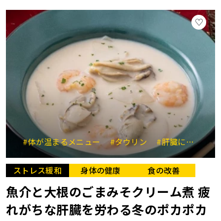
#体が温まるメニュー
#タウリン
#肝臓にやさしい
ストレス緩和
身体の健康
食の改善
魚介と大根のごまみそクリーム煮 疲
れがちな肝臓を労わる冬のポカポカ