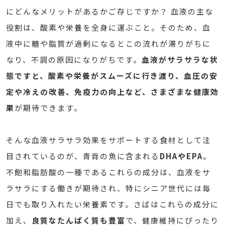
にどんなメリットがあるかご存じですか？ 血液の主な
役割は、酸素や栄養を全身に運ぶこと。そのため、血
液中に糖や脂質が過剰になるとこの流れが滞りがちに
なり、不調の原因になりがちです。
血液がサラサラな状
態ですと、酸素や栄養がスムーズに行き渡り、血圧の安
定や冷えの改善、免疫力の向上など、さまざまな健康効
果
が期待できます。
そんな血液サラサラ効果をサポートする食材として注
目されているのが、青背の魚に含まれる
DHAやEPA
。
不飽和脂肪酸の一種であるこれらの成分は、血液をサ
ラサラにする働きが期待され、特にシニア世代には毎
日でも取り入れたい栄養素です。さばはこれらの成分に
加え、
良質なたんぱく質も豊富
で、健康維持にぴったり