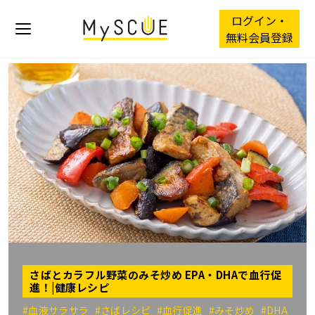
ログイン・
無料会員登録
さばとカラフル野菜のみそ炒め EPA・DHAで血行促
進！|健康レシピ
#血液サラサラ
#さばレシピ
#血行促進
#みそ炒め
#DHA