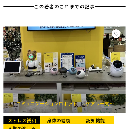
この著者のこれまでの記事
#コミュニケーションロボット
#ケアラー支援
#
ストレス緩和
身体の健康
認知機能
人生の楽しみ