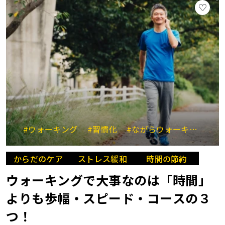
#ウォーキング
#習慣化
#ながらウォーキング
#
からだのケア
ストレス緩和
時間の節約
ウォーキングで大事なのは「時間」
よりも歩幅・スピード・コースの３
つ！