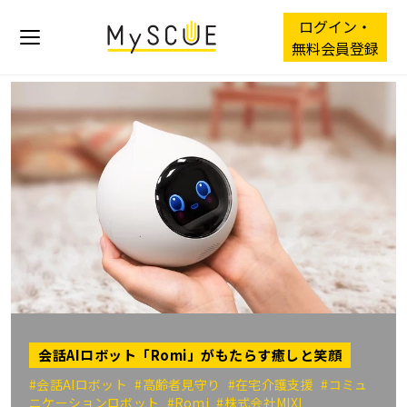
ログイン・
無料会員登録
会話AIロボット「Romi」がもたらす癒しと笑顔
#会話AIロボット
#高齢者見守り
#在宅介護支援
#コミュ
ニケーションロボット
#Romi
#株式会社MIXI