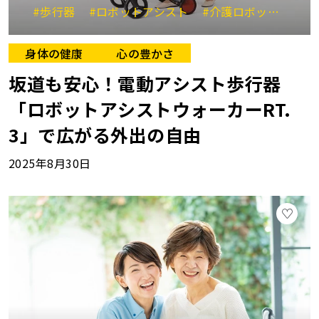
#歩行器
#ロボットアシスト
#介護ロボット
#外
身体の健康
心の豊かさ
坂道も安心！電動アシスト歩行器
「ロボットアシストウォーカーRT.
3」で広がる外出の自由
2025年8月30日