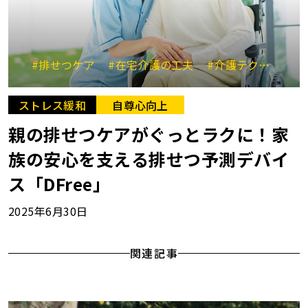
#排せつケア
#在宅介護の工夫
#介護テクノロジー
ストレス緩和
自尊心向上
親の排せつケアがぐっとラクに！家
族の安心を支える排せつ予測デバイ
ス「DFree」
2025年6月30日
関連記事