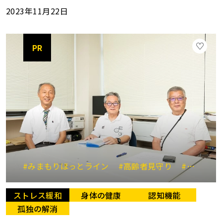
2023年11月22日
PR
#みまもりほっとライン
#高齢者見守り
#地域福祉
ストレス緩和
身体の健康
認知機能
孤独の解消