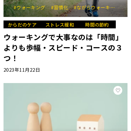
#ウォーキング
#習慣化
#ながらウォーキング
#
からだのケア
ストレス緩和
時間の節約
ウォーキングで大事なのは「時間」
よりも歩幅・スピード・コースの３
つ！
2023年11月22日