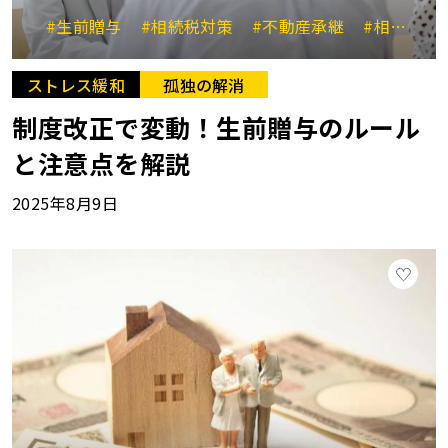
#生前贈与
#相続税対策
#不動産承継
#相続と贈与の比較
ストレス緩和
孤独の解消
制度改正で変動！生前贈与のルール
と注意点を解説
2025年8月9日