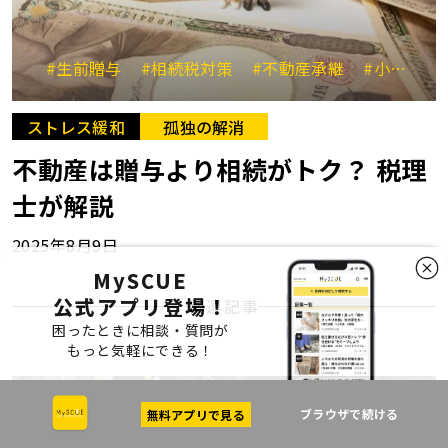
#生前贈与
#相続税対策
#不動産承継
#小規模宅地等の特例
ストレス緩和
孤独の解消
不動産は贈与より相続がトク？ 税理
士が解説
2025年8月9日
MySCUE
公式アプリ登場！
関連記事
困ったときに相談・質問が
もっと気軽にできる！
ブラウザで続ける
無料アプリで見る