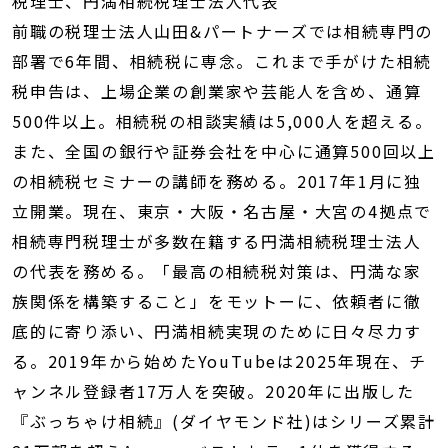
税理士、円満相続税理士法人代表
前職の税理士法人山田&パートナーズでは相続専門の
部署で6年間、相続税に専念。これまで手がけた相続
税申告は、上場企業の創業家や芸能人を含め、通算
500件以上。相続税の相談実績は5,000人を超える。
また、全国の銀行や証券会社を中心に通算500回以上
の相続税セミナーの講師を務める。2017年1月に独
立開業。現在、東京・大阪・名古屋・大宮の4拠点で
相続専門税理士が多数在籍する円満相続税理士法人
の代表を務める。「最高の相続税対策は、円満な家
族関係を構築すること」をモットーに、依頼者に徹
底的に寄り添い、円満相続実現のために日々尽力す
る。2019年から始めたYouTubeは2025年現在、チ
ャンネル登録者17万人を突破。2020年に出版した
『ぶっちゃけ相続』(ダイヤモンド社)はシリーズ累計