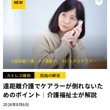
NEW
#遠距離介護
#介護疲れ
#ビジネスケアラー
#見
ストレス緩和
孤独の解消
遠距離介護でケアラーが倒れないた
めのポイント│介護福祉士が解説
2026年8月6日