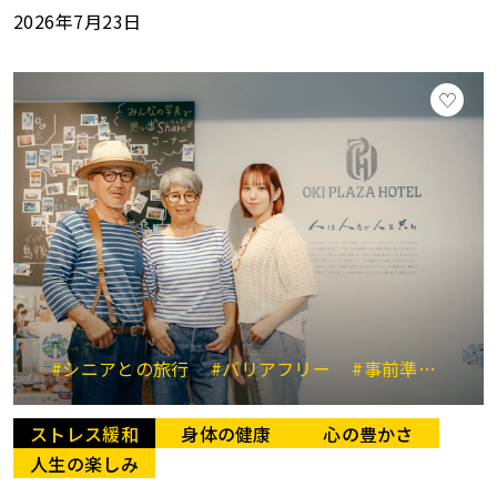
2026年7月23日
#シニアとの旅行
#バリアフリー
#事前準備
#
ストレス緩和
身体の健康
心の豊かさ
人生の楽しみ