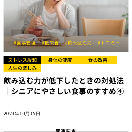
#食事管理
#低栄養
#飲み込む力
#トロミ食
#
ストレス緩和
身体の健康
食の改善
人生の楽しみ
飲み込む力が低下したときの対処法
｜シニアにやさしい食事のすすめ④
2023年10月15日
関連記事