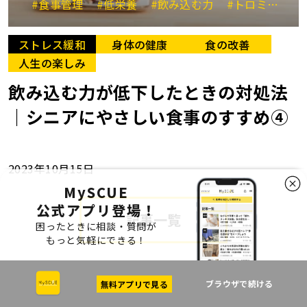
#食事管理
#低栄養
#飲み込む力
#トロミ食
#
ストレス緩和
身体の健康
食の改善
人生の楽しみ
飲み込む力が低下したときの対処法
｜シニアにやさしい食事のすすめ④
2023年10月15日
MySCUE
公式アプリ登場！
記事一覧
困ったときに相談・質問が
もっと気軽にできる！
ブラウザで続ける
無料アプリで見る
前の記事
次の記事