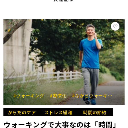
#ウォーキング
#習慣化
#ながらウォーキング
#
からだのケア
ストレス緩和
時間の節約
ウォーキングで大事なのは「時間」