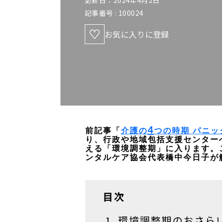
更新日：2024年4月2日
記事番号 :
100024
お気に入りに登録
4
前記事「
介護の
つの時期 パニッ
り、行政や地域包括支援センター
える「環境調整期」に入ります。
ンタルケア協会代表橋中今日子が
目次
環境調整期のおさら