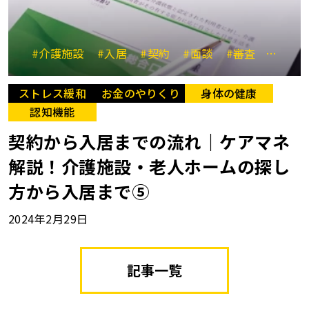
#介護施設
#入居
#契約
#面談
#審査
#保証
ストレス緩和
お金のやりくり
身体の健康
認知機能
契約から入居までの流れ｜ケアマネ
解説！介護施設・老人ホームの探し
方から入居まで⑤
2024年2月29日
記事一覧