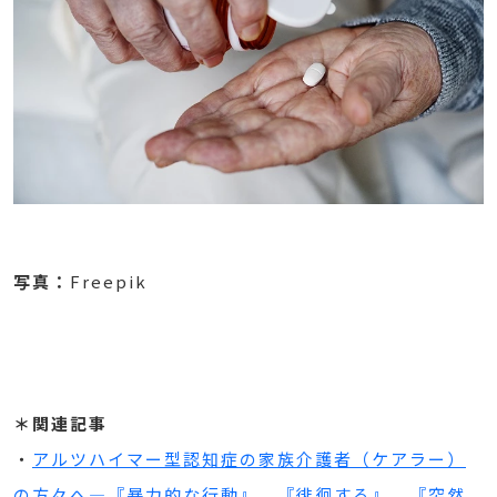
写真：
Freepik
＊関連記事
・
アルツハイマー型認知症の家族介護者（ケアラー）
の方々へ―『暴力的な行動』、『徘徊する』、『突然