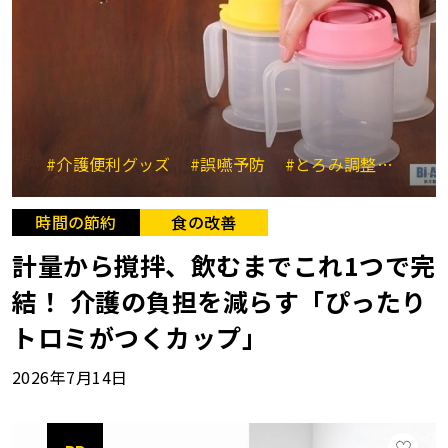
#介護便利グッズ
#誤嚥予防
#とろみ調整
#時短
時間の節約
食の改善
計量から撹拌、飲むまでこれ1つで完
結！ 介護の負担を減らす「ぴったり
トロミがつくカップ」
2026年7月14日