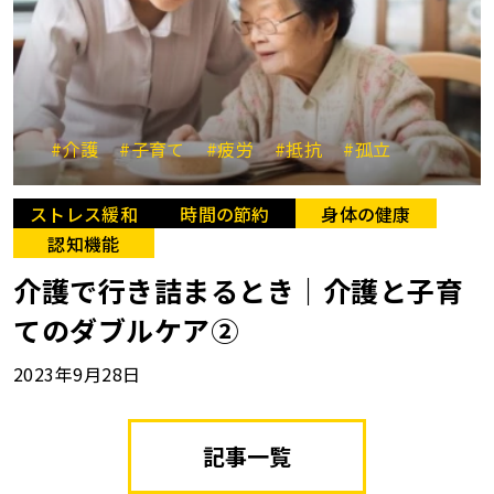
#介護
#子育て
#疲労
#抵抗
#孤立
ストレス緩和
時間の節約
身体の健康
認知機能
介護で行き詰まるとき｜介護と子育
てのダブルケア②
2023年9月28日
記事一覧