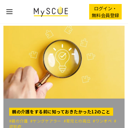
ログイン・
無料会員登録
親の介護をする前に知っておきたかった12のこと
#親の介護
#ヤングケアラー
#育児との両立
#ワンオペ
#
認知症