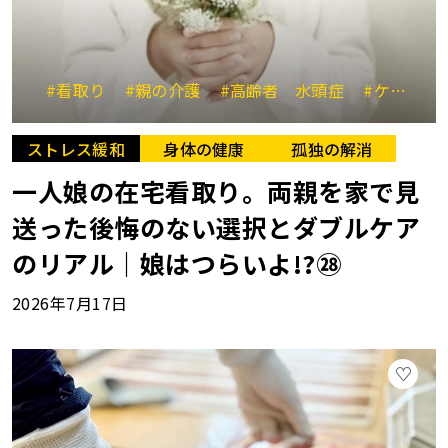
#看取り
#親の介護
#高齢者 水頭症
#ケアマネジャー
ストレス緩和
身体の健康
孤独の解消
一人娘の在宅看取り。両親を家で見
送った後悔のない選択とダブルケア
のリアル｜娘はつらいよ!?㉘
2026年7月17日