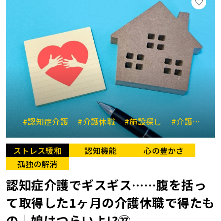
#認知症介護
#介護休職
#施設探し
#介護と仕事の両立
ストレス緩和
認知機能
心の豊かさ
孤独の解消
認知症介護でギスギス……腹を括っ
て取得した1ヶ月の介護休職で得たも
の｜娘はつらいよ!?㉗