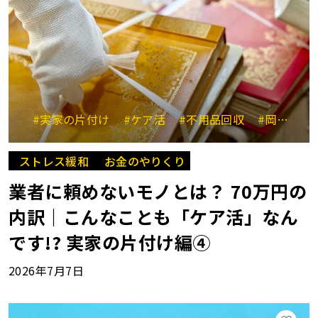
#実家の片付け
#ケア活
#不用品回収
#岡崎杏里
ストレス緩和
お金のやりくり
業者に頼めないモノとは？ 70万円の
内訳｜こんなことも「ケア活」なん
です!? 実家の片付け編④
2026年7月7日