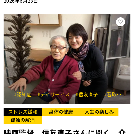
2026年6月23日
#認知症
#デイサービス
#信友直子
#看取り
#
ストレス緩和
身体の健康
人生の楽しみ
孤独の解消
映画監督、信友直子さんに聞く、介