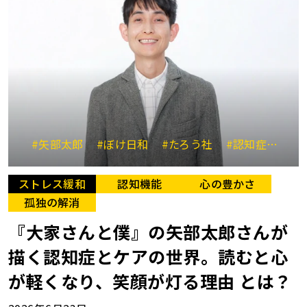
#矢部太郎
#ぼけ日和
#たろう社
#認知症介護
ストレス緩和
認知機能
心の豊かさ
孤独の解消
『大家さんと僕』の矢部太郎さんが
描く認知症とケアの世界。読むと心
が軽くなり、笑顔が灯る理由 とは？