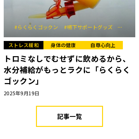
#らくらくゴックン
#嚥下サポートグッズ
#介護
ストレス緩和
身体の健康
自尊心向上
トロミなしでむせずに飲めるから、
水分補給がもっとラクに「らくらく
ゴックン」
2025年9月19日
記事一覧