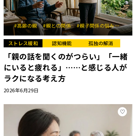
#高齢の親
#親との関係
#親子関係の悩み
#コミ
ストレス緩和
認知機能
孤独の解消
「親の話を聞くのがつらい」「一緒
にいると疲れる」……と感じる人が
ラクになる考え方
2026年6月29日