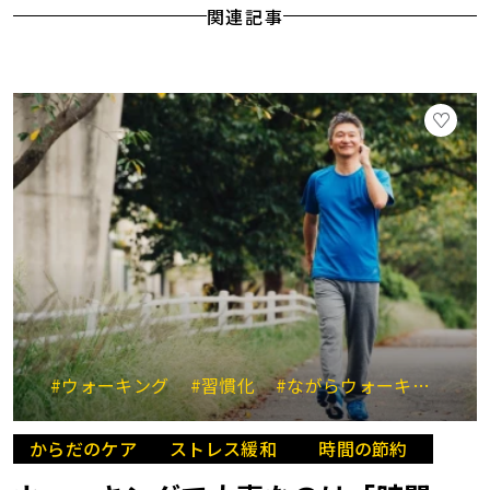
関連記事
#ウォーキング
#習慣化
#ながらウォーキング
#
からだのケア
ストレス緩和
時間の節約