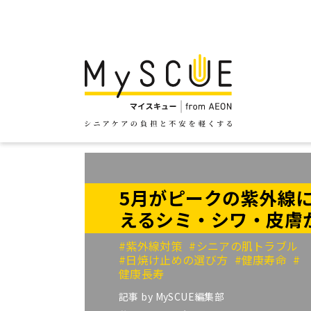
5月がピークの紫外線に
えるシミ・シワ・皮膚
#紫外線対策
#シニアの肌トラブル
#日焼け止めの選び方
#健康寿命
#
健康長寿
記事 by
MySCUE編集部