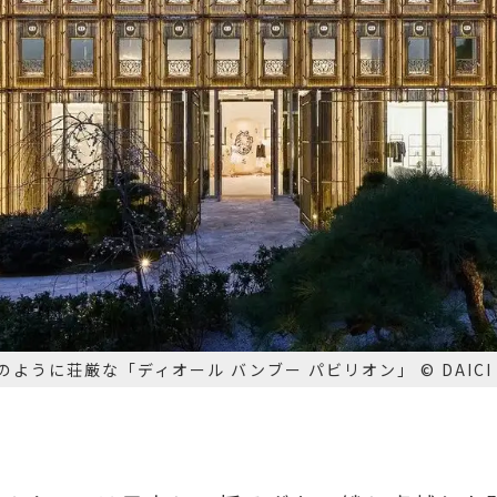
のように荘厳な「ディオール バンブー パビリオン」 © DAICI 