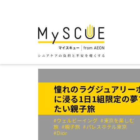
憧れのラグジュアリーホ
に浸る1日1組限定の
たい親子旅
#ウェルビーイング
#東京を楽しむ
旅
#親子旅
#パレスホテル東京
#Dior