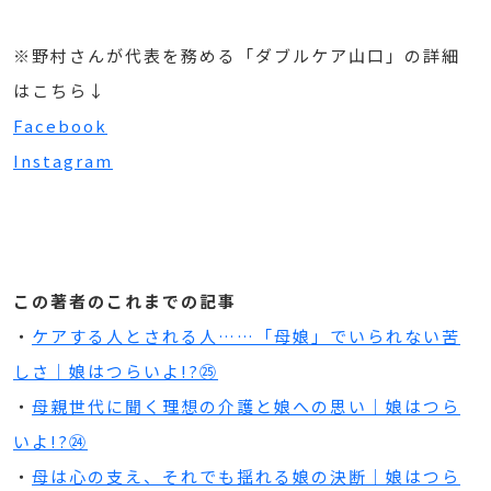
※野村さんが代表を務める「ダブルケア山口」の詳細
はこちら↓
Facebook
Instagram
この著者のこれまでの記事
・
ケアする人とされる人……「母娘」でいられない苦
しさ｜娘はつらいよ!?㉕
・
母親世代に聞く理想の介護と娘への思い｜娘はつら
いよ!?㉔
・
母は心の支え、それでも揺れる娘の決断｜娘はつら