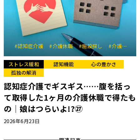
#認知症介護
#介護休職
#施設探し
#介護と仕事の両立
ストレス緩和
認知機能
心の豊かさ
孤独の解消
認知症介護でギスギス……腹を括っ
て取得した1ヶ月の介護休職で得たも
の｜娘はつらいよ!?㉗
2026年6月23日
関連記事