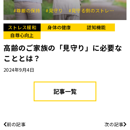
#尊厳の保持
#見守り
#見守る側のストレス
#支
ストレス緩和
身体の健康
認知機能
自尊心向上
高齢のご家族の「見守り」に必要な
こととは？
2024年9月4日
記事一覧
前の記事
次の記事