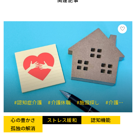
#認知症介護
#介護休職
#施設探し
#介護と仕事の両立
心の豊かさ
ストレス緩和
認知機能
孤独の解消