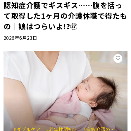
認知症介護でギスギス……腹を括っ
て取得した1ヶ月の介護休職で得たも
の｜娘はつらいよ!?㉗
2026年6月23日
#ダブルケア
#若年性認知症
#家族介護の葛藤
#