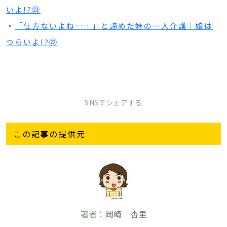
いよ!?㉓
・
「仕方ないよね……」と諦めた妹の一人介護｜娘は
つらいよ!?㉒
SNSでシェアする
この記事の提供元
著者：
岡崎 杏里