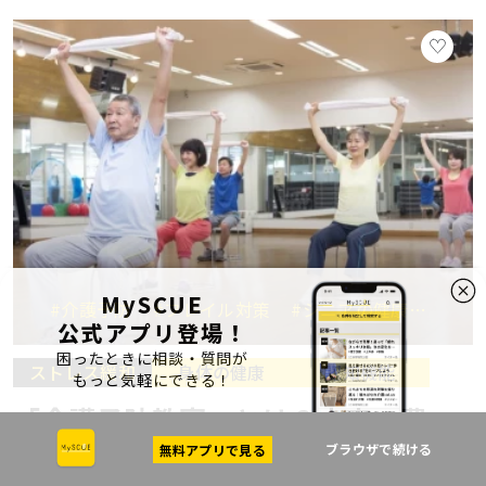
MySCUE
#介護予防
#フレイル対策
#シニアの健康
#地
公式アプリ登場！
困ったときに相談・質問が
ストレス緩和
身体の健康
認知機能
もっと気軽にできる！
「介護予防教室」とは？内容・費
用・効果をわかりやすく解説
ブラウザで続ける
無料アプリで見る