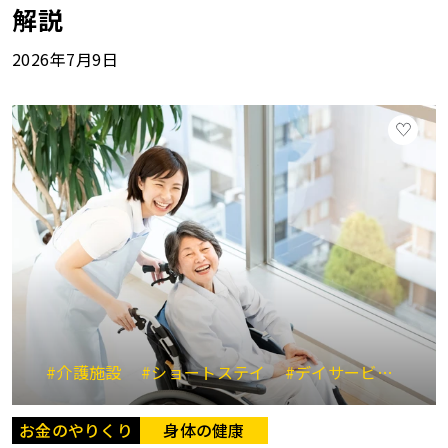
解説
2026年7月9日
#介護施設
#ショートステイ
#デイサービス
#
お金のやりくり
身体の健康