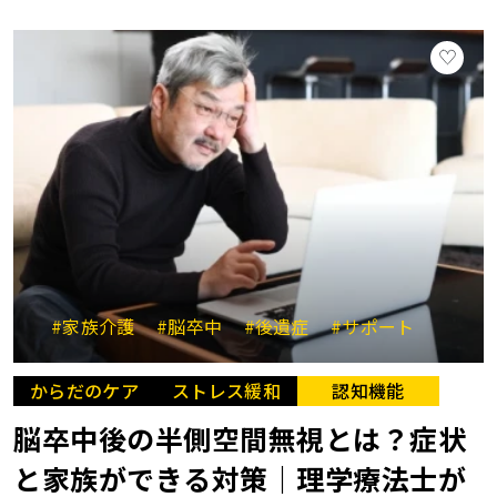
#家族介護
#脳卒中
#後遺症
#サポート
からだのケア
ストレス緩和
認知機能
脳卒中後の半側空間無視とは？症状
と家族ができる対策｜理学療法士が