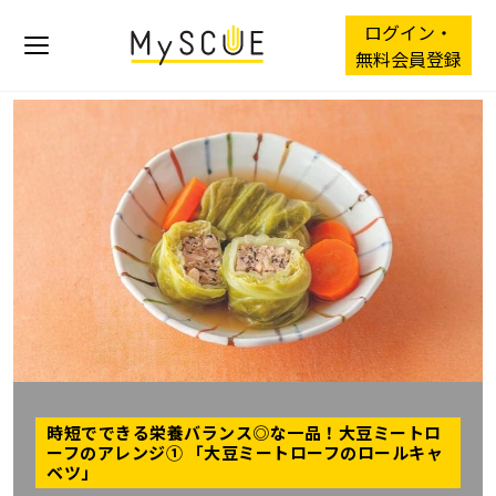
ログイン・
無料会員登録
時短でできる栄養バランス◎な一品！大豆ミートロ
ーフのアレンジ① 「大豆ミートローフのロールキャ
ベツ」