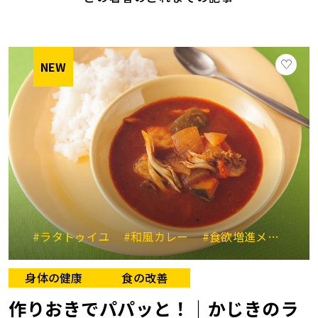
NEW
#ラタトゥイユ
#和風カレー
#食欲増進メニュー
身体の健康
食の改善
作りおきでパパッと！｜かじきのラ