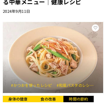
る中華メニュー｜健康レシピ
2024年9月11日
#かつおを使ったレシピ
#和風パスタのレシピ
#
身体の健康
食の改善
時間の節約