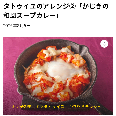
タトゥイユのアレンジ②「かじきの
和風スープカレー」
2026年8月5日
#今泉久美
#ラタトゥイユ
#作りおきレシピ
#