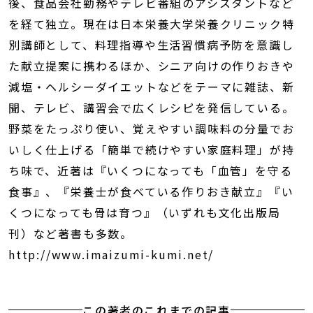
後、食品会社勤務やテレビ番組のアシスタントなど
を経て独立。現在は日本栄養大学栄養クリニック特
別講師として、料理指導や生活習慣病予防を意識し
た献立提案に携わるほか、シニア向けの作りおきや
減塩・ヘルシーダイエットなどをテーマに雑誌、新
聞、テレビ、講習会で広くレシピを発信している。
野菜をたっぷり使い、覚えやすい調味料の分量でお
いしく仕上げる「簡単で続けやすい家庭料理」が持
ち味で、近著は『いくつになっても「血管」を守る
食事』、『栄養士が食べている作りおき献立』『い
くつになっても骨は育つ』（いずれも文化出版局
刊）など著書も多数。
http://www.imaizumi-kumi.net/
この著者のこれまでの記事