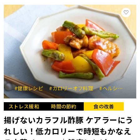
#健康レシピ
#カロリーオフ料理
#ヘルシー中華
ストレス緩和
時間の節約
食の改善
揚げないカラフル酢豚 ケアラーにう
れしい！低カロリーで時短もかなえ