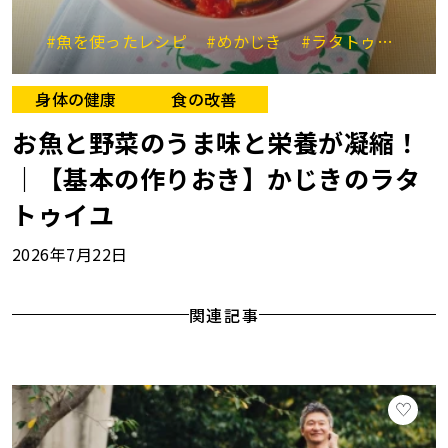
#魚を使ったレシピ
#めかじき
#ラタトゥイユ
#
身体の健康
食の改善
お魚と野菜のうま味と栄養が凝縮！
｜【基本の作りおき】かじきのラタ
トゥイユ
2026年7月22日
関連記事