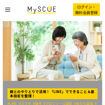
ログイン・
無料会員登録
親とのやりとりで活用！「LINE」でできること＆基
本設定を整理！
#LINE
#スマホ
#操作
#プロフィール設定
#友だち追加
#