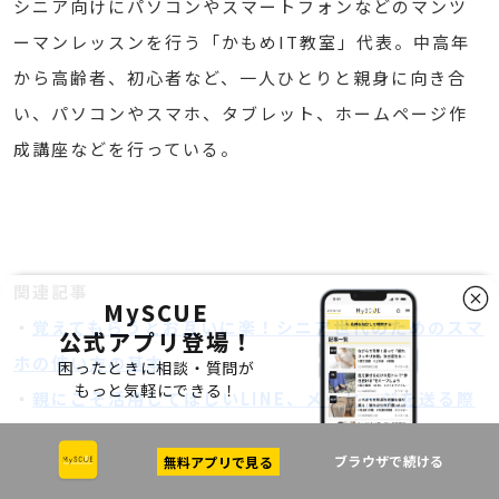
シニア向けにパソコンやスマートフォンなどのマンツ
ーマンレッスンを行う「かもめIT教室」代表。中高年
から高齢者、初心者など、一人ひとりと親身に向き合
い、パソコンやスマホ、タブレット、ホームページ作
成講座などを行っている。
関連記事
MySCUE
・
覚えてもらうとお互いに楽！シニア世代のためのスマ
公式アプリ登場！
ホの使い方の基本
困ったときに相談・質問が
もっと気軽にできる！
・
親にこそ活用してほしいLINE、メッセージを送る際
の「困った」を解決！
ブラウザで続ける
無料アプリで見る
・
親にこそ活用してほしいLINE、スタンプや写真を送