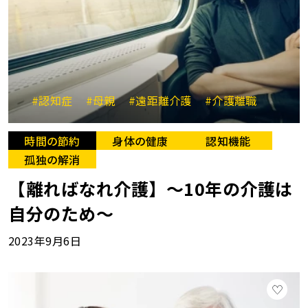
#認知症
#母親
#遠距離介護
#介護離職
時間の節約
身体の健康
認知機能
孤独の解消
【離ればなれ介護】～10年の介護は
自分のため～
2023年9月6日