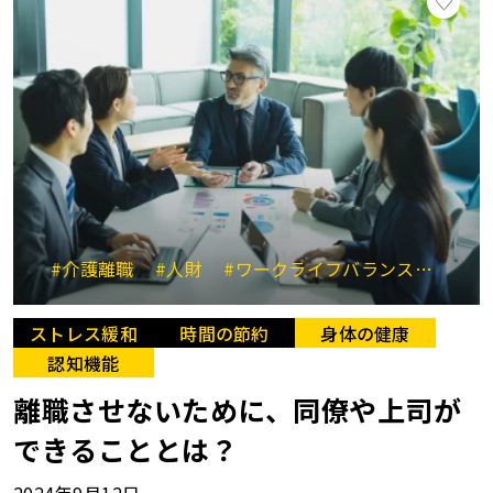
#介護離職
#人財
#ワークライフバランス
#支え
ストレス緩和
時間の節約
身体の健康
認知機能
離職させないために、同僚や上司が
できることとは？