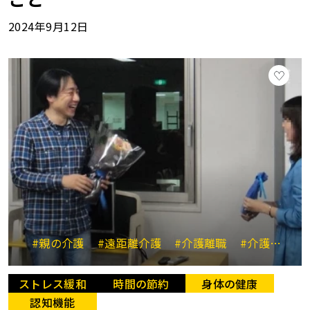
2024年9月12日
#親の介護
#遠距離介護
#介護離職
#介護休業
ストレス緩和
時間の節約
身体の健康
認知機能