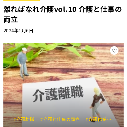
離ればなれ介護vol.10 介護と仕事の
両立
2024年1月6日
#介護離職
#介護と仕事の両立
#介護休業
#介