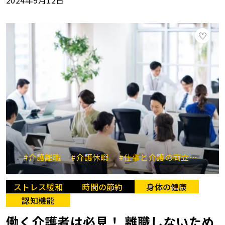
2024年9月12日
#介護離職
#介護休暇
#仕事と介護の両立
#自己
ストレス緩和
時間の節約
身体の健康
認知機能
働く介護者は必見！ 離職しないため