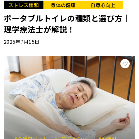
ストレス緩和
身体の健康
自尊心向上
ポータブルトイレの種類と選び方｜
理学療法士が解説！
2025年7月15日
#介護ロボット
#見守りセンサー
#介護AI
#非接