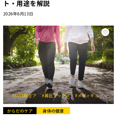
ト・用途を解説
2026年6月13日
#60代脚ケア
#着圧ソックス
#メディキュット
#
からだのケア
身体の健康