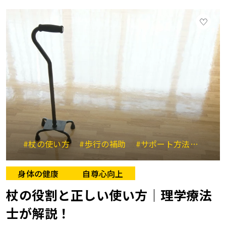
#杖の使い方
#歩行の補助
#サポート方法
#転
身体の健康
自尊心向上
杖の役割と正しい使い方｜理学療法
士が解説！