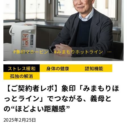
#象印マホービン
#みまもりホットライン
#高齢
ストレス緩和
身体の健康
認知機能
孤独の解消
【ご契約者レポ】象印「みまもりほ
っとライン」でつながる、義母と
の“ほどよい距離感”
2025年2月25日