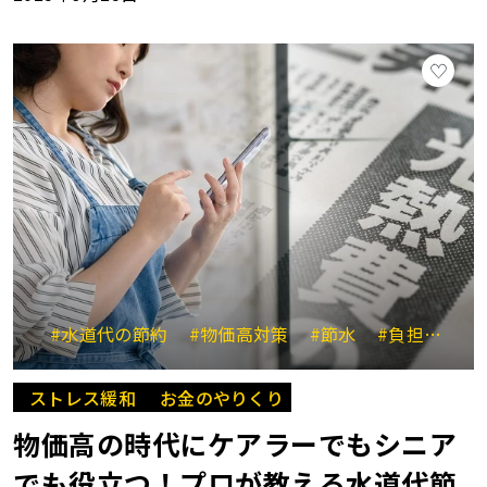
#水道代の節約
#物価高対策
#節水
#負担軽減
ストレス緩和
お金のやりくり
物価高の時代にケアラーでもシニア
でも役立つ！プロが教える水道代節