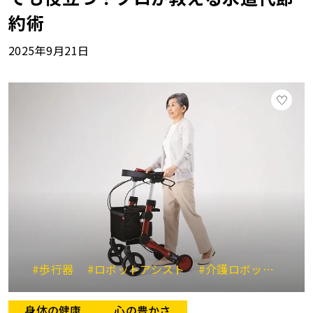
約術
2025年9月21日
#歩行器
#ロボットアシスト
#介護ロボット
#外
身体の健康
心の豊かさ