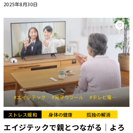
2025年8月30日
#エイジテック
#見守りツール
#テレビ電話
#高
ストレス緩和
身体の健康
孤独の解消
エイジテックで親とつながる｜よろ