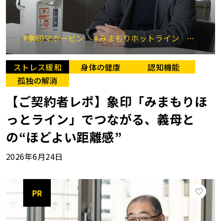
#象印マホービン
#みまもりホットライン
#高齢
ストレス緩和
身体の健康
認知機能
孤独の解消
【ご契約者レポ】象印「みまもりほ
っとライン」でつながる、義母と
の“ほどよい距離感”
2026年6月24日
PR