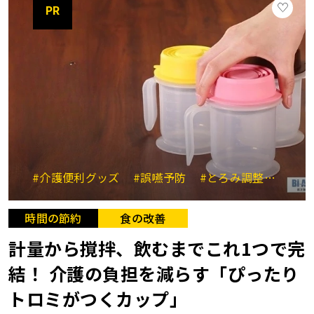
PR
#介護便利グッズ
#誤嚥予防
#とろみ調整
#時短
時間の節約
食の改善
計量から撹拌、飲むまでこれ1つで完
結！ 介護の負担を減らす「ぴったり
トロミがつくカップ」