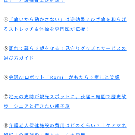
④
「痛いから動かさない」は逆効果？ひざ痛を和らげ
るストレッチ＆体操を専門医が伝授！
⑤
離れて暮らす親を守る！見守りグッズとサービスの
選び方ガイド
⑥
会話AIロボット「Romi」がもたらす癒しと笑顔
⑦
地元の史跡が観光スポットに。荻窪三庭園で歴史散
歩｜シニアと行きたい親子旅
⑧
介護老人保健施設の費用はどのくらい？｜ケアマネ
解説！介護施設・老人ホームの費用