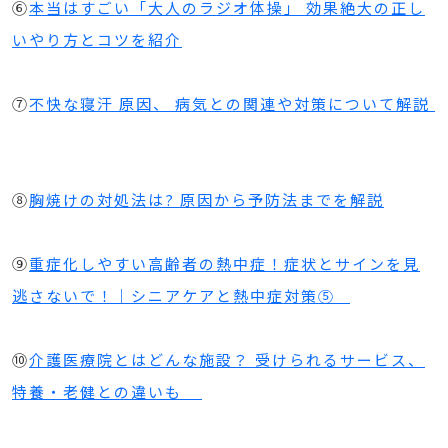
⑥
本当はすごい「大人のラジオ体操」 効果絶大の正し
いやり方とコツを紹介
⑦
不快な寝汗 原因、 病気との関連や対策について解説
⑧
胸焼けの対処法は? 原因から予防法までを解説
⑨
重症化しやすい高齢者の熱中症！症状とサインを見
逃さないで！｜シニアケアと熱中症対策⑤
⑩
介護医療院とはどんな施設？ 受けられるサービス、
特養・老健との違いも