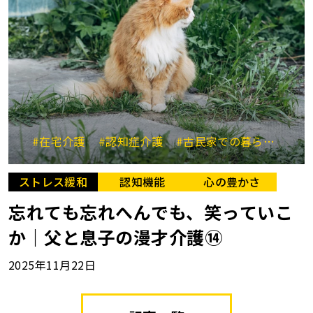
#在宅介護
#認知症介護
#古民家での暮らし
#
ストレス緩和
認知機能
心の豊かさ
忘れても忘れへんでも、笑っていこ
か｜父と息子の漫才介護⑭
2025年11月22日