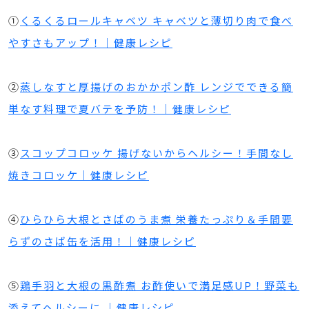
①
くるくるロールキャベツ キャベツと薄切り肉で食べ
やすさもアップ！｜健康レシピ
②
蒸しなすと厚揚げのおかかポン酢 レンジでできる簡
単なす料理で夏バテを予防！｜健康レシピ
③
スコップコロッケ 揚げないからヘルシー！手間なし
焼きコロッケ｜健康レシピ
④
ひらひら大根とさばのうま煮 栄養たっぷり＆手間要
らずのさば缶を活用！｜健康レシピ
⑤
鶏手羽と大根の黒酢煮 お酢使いで満足感UP！野菜も
添えてヘルシーに ｜健康レシピ